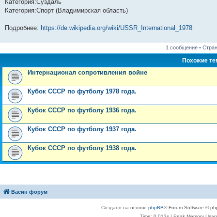
Категория:Суздаль
н
е
о
д
о
с
е
н
с
Категория:Спорт (Владимирская область)
и
д
с
н
о
л
н
е
о
ю
н
л
е
б
е
и
м
о
е
е
м
щ
д
ю
у
б
Подробнее:
https://de.wikipedia.org/wiki/USSR_International_1978
м
д
у
е
н
с
щ
у
н
с
н
е
о
е
с
е
о
и
м
о
н
1 сообщение • Стра
о
м
о
ю
у
б
и
о
у
б
с
щ
ю
Похожие т
б
с
щ
о
е
щ
о
е
о
н
Интернационал сопротивления войне
е
о
н
б
и
н
б
и
щ
ю
и
щ
ю
е
Кубок СССР по футболу 1978 года.
ю
е
н
н
и
и
ю
Кубок СССР по футболу 1936 года.
ю
Кубок СССР по футболу 1937 года.
Кубок СССР по футболу 1938 года.
Васин форум
Создано на основе
phpBB
® Forum Software © ph
Time: 0.013s
| Peak Memory Usage