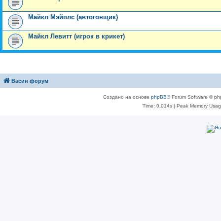
Майкл Мэйплс (автогонщик)
Майкл Левитт (игрок в крикет)
Васин форум
Создано на основе
phpBB
® Forum Software © ph
Time: 0.014s
| Peak Memory Usage