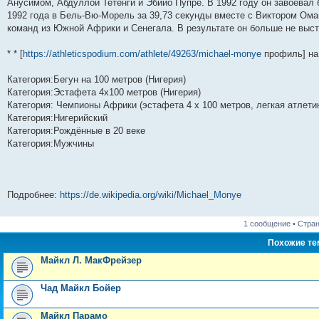
н
е
о
д
о
с
е
н
с
Анусимом, Абдуллой Тетенги и Эбийо Пупре. В 1992 году он завоевал
и
д
с
н
о
л
н
е
о
1992 года в Бель-Вю-Морель за 39,73 секунды вместе с Виктором Ома
ю
н
л
е
б
е
и
м
о
команд из Южной Африки и Сенегала. В результате он больше не выс
е
е
м
щ
д
ю
у
б
м
д
у
е
н
с
щ
у
н
с
н
е
о
е
* * [
https://athleticspodium.com/athlete/49263/michael-monye
профиль] на 
с
е
о
и
м
о
н
о
м
о
ю
у
б
и
о
у
б
с
щ
ю
Категория:Бегун на 100 метров (Нигерия)
б
с
щ
о
е
Категория:Эстафета 4х100 метров (Нигерия)
щ
о
е
о
н
е
о
н
б
и
Категория: Чемпионы Африки (эстафета 4 х 100 метров, легкая атлети
н
б
и
щ
ю
Категория:Нигерийский
и
щ
ю
е
Категория:Рождённые в 20 веке
ю
е
н
н
и
Категория:Мужчины
и
ю
ю
Подробнее:
https://de.wikipedia.org/wiki/Michael_Monye
1 сообщение • Стра
Похожие т
Майкл Л. МакФрейзер
Чад Майкл Бойер
Майкл Парамо