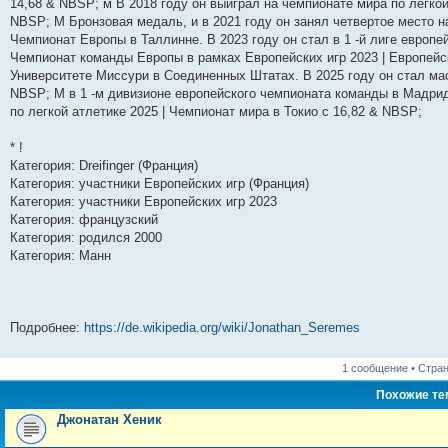
14,68 & NBSP; м В 2018 году он выиграл на чемпионате мира по легкой
н
е
о
д
о
с
е
н
с
NBSP; M Бронзовая медаль, и в 2021 году он занял четвертое место н
и
д
с
н
о
л
н
е
о
ю
н
л
е
б
е
и
м
о
Чемпионат Европы в Таллинне. В 2023 году он стал в 1 -й лиге европе
е
е
м
щ
д
ю
у
б
Чемпионат команды Европы в рамках Европейских игр 2023 | Европейск
м
д
у
е
н
с
щ
Университете Миссури в Соединенных Штатах. В 2025 году он стал ма
у
н
с
н
е
о
е
с
е
о
и
м
о
н
NBSP; М в 1 -м дивизионе европейского чемпионата команды в Мадрид
о
м
о
ю
у
б
и
по легкой атлетике 2025 | Чемпионат мира в Токио с 16,82 & NBSP;
о
у
б
с
щ
ю
б
с
щ
о
е
щ
о
е
о
н
* !
е
о
н
б
и
Категория: Dreifinger (Франция)
н
б
и
щ
ю
и
щ
ю
е
Категория: участники Европейских игр (Франция)
ю
е
н
Категория: участники Европейских игр 2023
н
и
Категория: французский
и
ю
ю
Категория: родился 2000
Категория: Манн
Подробнее:
https://de.wikipedia.org/wiki/Jonathan_Seremes
1 сообщение • Стра
Похожие т
Джонатан Хеник