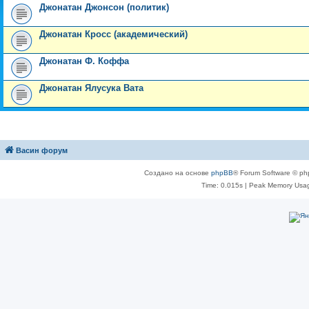
Джонатан Джонсон (политик)
Джонатан Кросс (академический)
Джонатан Ф. Коффа
Джонатан Ялусука Вата
Васин форум
Создано на основе
phpBB
® Forum Software © ph
Time: 0.015s
| Peak Memory Usag