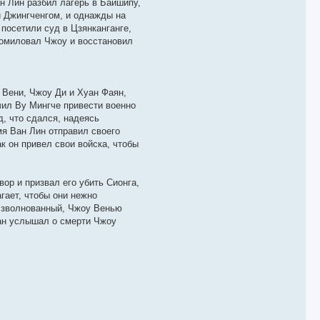
ан Лин разбил лагерь в Байшипу,
й Джингченгом, и однажды на
 посетили суд в Цзянканганге,
помиловал Чжоу и восстановил
 Вени, Чжоу Ди и Хуан Фаян,
чил Ву Мингче привести военно
д, что сдался, надеясь
мя Ван Лин отправил своего
к он привел свои войска, чтобы
ор и призвал его убить Сионга,
гает, чтобы они нежно
 Взволнованный, Чжоу Венью
иан услышал о смерти Чжоу