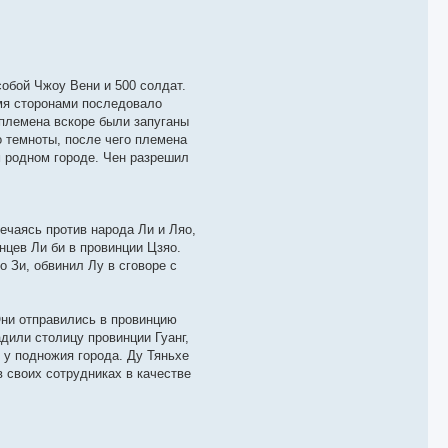
обой Чжоу Вени и 500 солдат.
умя сторонами последовало
 племена вскоре были запуганы
о темноты, после чего племена
м родном городе. Чен разрешил
ечаясь против народа Ли и Ляо,
нцев Ли би в провинции Цзяо.
 Зи, обвинил Лу в сговоре с
Они отправились в провинцию
адили столицу провинции Гуанг,
 у подножия города. Ду Тяньхе
 своих сотрудниках в качестве