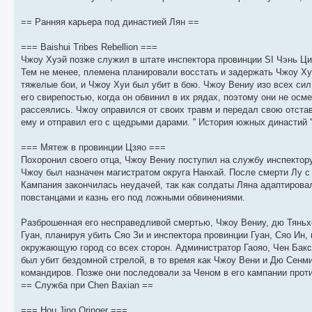
щ
с
к
л
е
л
п
е
н
е
о
д
== Ранняя карьера под династией Лян ==
и
д
с
н
ю
н
л
е
=== Baishui Tribes Rebellion ===
е
е
м
м
д
у
Чжоу Хуэй позже служил в штате инспектора провинции SI Чэнь Ци
у
н
с
Тем не менее, племена планировали восстать и задержать Чжоу Ху
с
е
о
о
м
о
тяжелые бои, и Чжоу Хуи был убит в бою. Чжоу Вениу изо всех сил
о
у
б
его свирепостью, когда он обвинил в их рядах, поэтому они не осм
б
с
рассеялись. Чжоу оправился от своих травм и передал свою отста
щ
о
е
е
о
н
ему и отправил его с щедрыми дарами. '' История южных династий '',
н
б
и
и
щ
ю
ю
е
=== Мятеж в провинции Цзяо ===
н
Похоронил своего отца, Чжоу Вениу поступил на службу инспектор
и
Чжоу был назначен магистратом округа Нанхай. После смерти Лу с т
ю
Кампания закончилась неудачей, так как солдаты Ляна адаптировал
повстанцами и казнь его под ложными обвинениями.
Разброшенная его несправедливой смертью, Чжоу Вениу, дю Тяньхе
Гуан, планируя убить Сяо Зи и инспектора провинции Гуан, Сяо Ин,
окружающую город со всех сторон. Администратор Гаояо, Чен Бакс
был убит бездомной стрелой, в то время как Чжоу Вени и Дю Сенм
командиров. Позже они последовали за Ченом в его кампании против
== Служба при Chen Baxian ==
=== Hou Jing Oringer ===