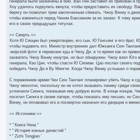
генерала были захвачены в бою. Ван Лин заставил их прикован и п
Хоу удалось подкупить евнуха, чтобы предоставить их свободу. В
берегу он позволил трем заключенным сбежать. Чжоу Вениу и двое 
чтобы извиниться перед Ченом Баксианом за их захват. К тому вр
его в своих предыдущих титулах.
== Смерть ==
Хотя Ю Сяоцин был умиротворен, его сын, Ю Гонгьянг и его брат, 
чтобы подавить его. Министр внутренних дел Южханга Сюн Танланг
-морской флот в перевозке еды в Чжоу Ди, в то время как он приве
захватить Чжоу Вениу изнутри, но был обнаружен. Чжоу взял Юго в 
генерала, Као Цин, чтобы спасти Ю Сяомаи. Цао послал своего под
победить Чжоу Ди и Ву Мингче. Когда Чжоу Вениу услышал о пораж
С поражением армии Чен Сюн Танланг планировал убить Чжоу и сдав
Чжоу неохотно, поскольку он не хотел вызывать панику среди своих
успокоили Сионга, показывая ему добрую волю. В конце концов, Ч
посетил Сионга в своем лагере, чтобы показать ему письмо, но С
Вениу, он оплакивал его и посмертно назначил его дворцом и мини
== Источники ==
* '' Книга Чена ''
* '' История южных династий ''
* '' Zizhi Tongjian '.