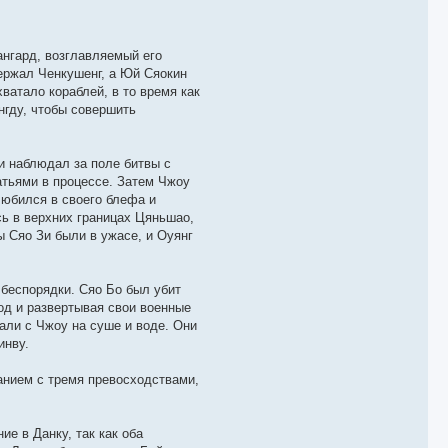
ангард, возглавляемый его
ержал Ченкушенг, а Юй Сяокин
ватало кораблей, в то время как
нгду, чтобы совершить
Ди наблюдал за поле битвы с
атьями в процессе. Затем Чжоу
любился в своего блефа и
сь в верхних границах Цяньшао,
ы Сяо Зи были в ужасе, и Оуянг
 беспорядки. Сяо Бо был убит
од и развертывая свои военные
вали с Чжоу на суше и воде. Они
инву.
анием с тремя превосходствами,
е в Данку, так как оба