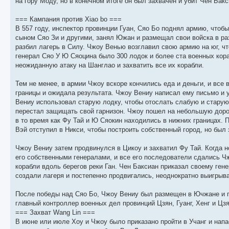
на гору Моду, но в конечном итоге он был захвачен и убит Чен Бак
=== Кампания против Xiao bo ===
В 557 году, инспектор провинции Гуан, Сяо Бо поднял армию, чтобы
сыном Сяо Зи и другими, занял Южан и размещал свои войска в ра
разбил лагерь в Силу. Чжоу Венью возглавил свою армию на юг, чт
генерал Сяо У Ю Сяоцина было 300 лодок и более ста военных кор
неожиданную атаку на Шанглао и захватить все их корабли.
Тем не менее, в армии Чжоу вскоре кончились еда и деньги, и все
границы и ожидала результата. Чжоу Вениу написал ему письмо и 
Вениу использовал старую лодку, чтобы отослать слабую и старую
перестал защищать свой гарнизон. Чжоу пошел на небольшую дорог
в то время как Фу Тай и Ю Сяокин находились в нижних границах. 
Вэй отступил в Никси, чтобы построить собственный город, но был захв
Чжоу Вениу затем продвинулся в Цикоу и захватил Фу Тай. Когда н
его собственными генералами, и все его последователи сдались Чж
корабли вдоль берегов реки Ган. Чен Баксиан приказал своему ген
создали лагеря и постепенно продвигались, неоднократно выигрыва
После победы над Сяо Бо, Чжоу Вениу был размещен в Ючжане и по
главный контроллер военных дел провинций Цзян, Гуанг, Хенг и Цз
=== Захват Wang Lin ===
В июне или июле Хоу и Чжоу было приказано пройти в Учанг и напа