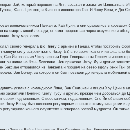
енерал Вэй, который перешел на Лян, восстал и захватил Цзянканга в 54
а Гуанга, Юань Цзинзон, и бывшего инспектора Гао. И Чжоу Вени, и Дю С
рован военачальником Нанканга, Кай Луян, и они сражались в кровавом 
я на смерть своей лошади, он смог прорваться через окружение и объе
значил Чжоу маршалом.
ослал своего генерала Дю Пингу с армией в Ганши, чтобы построить фор
главную силу встретиться с Чжоу, БУ, в то время как они изначально б
а, Сяо Йи назначил Чжоу верным Геро -Генеральным Героем и инспекто
нг он напал на Чэнь Баксиана. Чен приказал Чжоу, Ду и другим защитит
Чен Баксиан отправился из Нанканга и прошел на север вдоль реки Ган, 
ерала, Ван Бочоу, за которого он был повышен до генерала мобильной к
единить усилия с командиром Ляна, Ван Сенгбиан и лицом Хоу Цзин в б
но захватили Нэнлинг, Квету, Гусу и других, прежде чем добраться до Ц
бит своим подчиненным. С восстанием, подавленным, Сяо Йи объявил се
пки Чжоу Вениу был назначен регулярным связью с коммуникациями и а
о регулярного конного служителя и генерала боевой мудрости. Он такж
силами Запада Вей в Цзинглинге, Ван Сенгбиан и Чен Баксиан намеревал