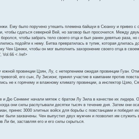
у
п
б
е
м
ю
о
о
д
с
о
н
е
и
с
о
щ
д
у
о
с
н
о
б
е
м
к
о
с
е
н
с
б
л
е
о
щ
м
у
п
о
л
н
е
о
щ
е
м
б
е
у
с
о
б
е
и
м
о
е
д
у
щ
н
с
о
с
щ
д
ю
у
б
н
н
с
е
и
о
о
л
е
н
с
щ
и
е
о
н
ю
о
б
е
нжи. Ему было поручено утешить племена байшуи в Сюанху и привез с с
н
е
о
е
ю
м
о
и
б
щ
д
и, чтобы сдаться северной Вей, но заговор был просочился. Между дв
и
м
о
н
у
б
ю
щ
е
н
ю
у
б
и
с
щ
е
н
е
 боролся, чтобы забрать тело своего отца и был ранен девятью раза, но
с
щ
ю
о
е
н
и
м
елились подойти к нему. Битва превратилась в тупик, которая длилась д
щ
о
е
о
н
и
ю
у
вку Чен Цинжи, чтобы он мог выполнить захоронение своего отца в свое
о
н
б
и
ю
с
б
и
щ
ю
о
 Vol.66 < /ref>
щ
ю
е
о
е
н
б
н
и
щ
и
ю
е
у южной провинции Цзян, Лу, с нетерпением ожидая провинции Гуан. Отм
ю
н
ревогой, его сын, Лу Зисионг, принял участие в кампании против повста
и
ю
ись не к горячему и влажному климату провинции, а инспектор Цзяо, Сяо
 и Дю Сенминг начали мятеж с братом Лу Зила в качестве их лидера. 
 когда они силы распутывали десятки тысяч в течение дня. Затем они ос
иан, принес 3000 элитных войск для борьбы с повстанцами и победил их
инг были захвачены. Чен выпустил двух мужчин и позволил им служить в
 Ли би, заставляя его и его силы скрыться.