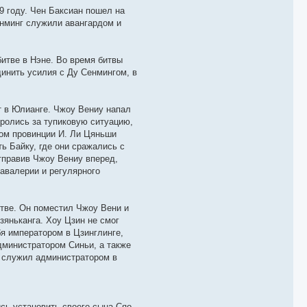
9 году. Чен Баксиан пошел на
енминг служили авангардом и
битве в Нэне. Во время битвы
динить усилия с Ду Сенмингом, в
т в Юлианге. Чжоу Вениу напал
оролись за тупиковую ситуацию,
ром провинции И. Ли Цяньши
ь Байку, где они сражались с
отправив Чжоу Вениу вперед,
авалерии и регулярного
итве. Он поместил Чжоу Вени и
зяньканга. Хоу Цзин не смог
бя императором в Цзинглинге,
дминистратором Синьи, а также
е служил администратором в
ись установить своего сына Сяо