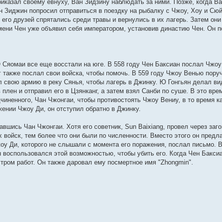
риказал своему евнуху, Ван Зидзину наблюдать за ними. Позже, когда В
ан Зиджин попросил отправиться в поездку на рыбалку с Чжоу, Хоу и Сю
его друзей спрятались среди травы и вернулись в их лагерь. Затем они
емени Чен уже объявил себя императором, установив династию Чен. Он 
Ю Сяомаи все еще восстали на юге. В 558 году Чен Баксиан послал Чжоу
 также послал свои войска, чтобы помочь. В 559 году Чжоу Венью пору
л свою армию в реку Сянья, чтобы лагерь в Джинку. Ю Гонгьян делал ви
плен и отправил его в Цзянканг, а затем взял Санби по суше. В это вре
чиненного, Чан Чжонгаи, чтобы противостоять Чжоу Вениу, в то время ка
ении Чжоу Ди, он отступил обратно в Джинку.
шись Чан Чжонгаи. Хотя его советник, Sun Baixiang, провел через загов
 войск, тем более что они были по численности. Вместо этого он предла
жоу Ди, которого не слышали с момента его поражения, послал письмо.
юн воспользовался этой возможностью, чтобы убить его. Когда Чен Бакс
стром работ. Он также даровал ему посмертное имя "Zhongmin".