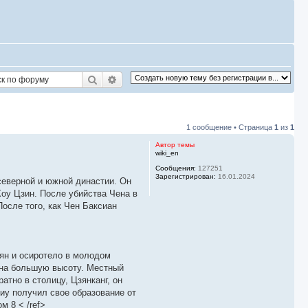
Поиск
Расширенный поиск
1 сообщение • Страница
1
из
1
Автор темы
wiki_en
Сообщения:
127251
Зарегистрирован:
16.01.2024
и в северной и южной династии. Он
Хоу Цзин. После убийства Чена в
После того, как Чен Баксиан
ян и осиротело в молодом
ь на большую высоту. Местный
атно в столицу, Цзянканг, он
иу получил свое образование от
м 8 < /ref>