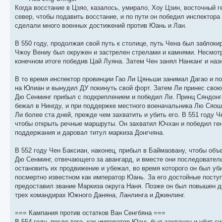
Когда восстание в Цзяо, казалось, умирало, Хоу Цзин, восточный г
север, чтобы подавить восстание, и по пути он победил инспектор
сделали много военных достижений против Юань и Лан.
В 550 году, продолжая свой путь к столице, путь Чена был заблоки
Чжоу Вениу был окружен и застрелен стрелами и камнями. Несмотр
конечном итоге победив Цай Луяна. Затем Чен занял Нанканг и на
В то время инспектор провинции Гао Ли Цяньши занимал Дагао и п
на Юлиан и вынудил ДУ покинуть свой форт. Затем Ли принес свою 
Дю Сенминг прибыл с подкреплением и победил Ли. Принц Сяндонг
бежал в Нингду, и при поддержке местного военачальника Лю Сяоша
Ли более ста дней, прежде чем захватить и убить его. В 551 году 
чтобы открыть речные маршруты. Он захватил Ючхан и победил ген
поддержания и даровал титул маркиза Донгчяна.
В 552 году Чен Баксиан, наконец, прибыл в Баймаовану, чтобы объ
Дю Сенминг, отвечающего за авангард, и вместе они последователь
остановить их продвижение и убежал, во время которого он был у
посмертно известном как император Юань. За его достойные посту
предоставил звание Маркиза округа Наня. Позже он был повышен д
трех командирах Южного Даняна, Ланлинга и Джинлинг.
=== Кампания против остатков Ван Сенгбяна ===
В 554 году, после того, как император Юань был захвачен и убит 