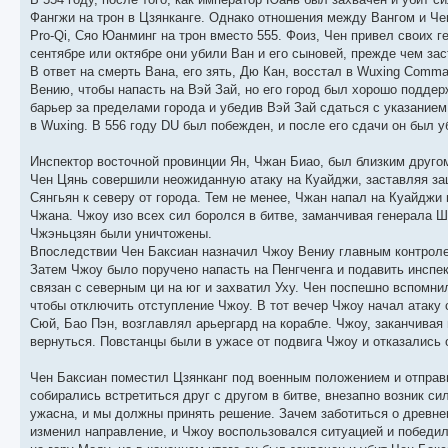
Фангжи на трон в Цзянканге. Однако отношения между Вангом и Че
Pro-Qi, Сяо Юанминг на трон вместо 555. Фоиз, Чен привел своих 
сентябре или октябре они убили Ван и его сыновей, прежде чем за
В ответ на смерть Вана, его зять, Дю Кан, восстал в Wuxing Comm
Вению, чтобы напасть на Вэй Зай, но его город был хорошо поддер
барьер за пределами города и убедив Вэй Зай сдаться с указание
в Wuxing. В 556 году DU был побежден, и после его сдачи он был у
Инспектор восточной провинции Ян, Чжан Биао, был близким друго
Чен Цянь совершили неожиданную атаку на Куайджи, заставляя за
Сянгьян к северу от города. Тем не менее, Чжан напал на Куайджи
Чжана. Чжоу изо всех сил боролся в битве, заманчивая генерала 
Чжэньцзян были уничтожены.
Впоследствии Чен Баксиан назначил Чжоу Вениу главным контрол
Затем Чжоу было поручено напасть на Пенгченга и подавить инспек
связан с северным ци на юг и захватил Уху. Чен поспешно вспомни
чтобы отключить отступление Чжоу. В тот вечер Чжоу начал атаку 
Сюй, Бао Пэн, возглавлял арьергард на корабле. Чжоу, заканчивая 
вернуться. Повстанцы были в ужасе от подвига Чжоу и отказались о
Чен Баксиан поместил Цзянканг под военным положением и отправи
собирались встретиться друг с другом в битве, внезапно возник си
ужасна, и мы должны принять решение. Зачем заботиться о древне
изменил направление, и Чжоу воспользовался ситуацией и победил 