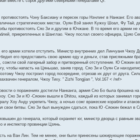
сиан вместе с сорок другими северными генералами QI.
 противостоять Чэну Баксиану и пересек горы Нэнлинг в Нанканг. Его ав
зличных стратегических местах. Оуян Вэй занял Кужху Шоал, Фу Тай, д
обы противостоять Сяо Зи и другим в Ючжане. В то время его армии не х
аблей, прикрепленных в Шанглао. Чжоу послал своего офицера, Цзяо Се
 в его армии хотели отступить. Министр внутренних дел Линчуаня Чжоу 
убедил его предоставить свою армию еду и деньги, став присяжными бр
, сожгли свой лагерный забор и притворенный отступление. Ю Сяокин в
у, чтобы напасть на Цяньшао, заняв город. Сяо Зи и Оуян Си находили
Поэтому Чжоу построил город посередине, отрезав их друг от друга. Сил
ачен генералом, Чжоу Тиху. '' Zizhi Tongjian '', Vol.167 < /ref>
овости о поражениях достигли Нанканга, армия Сяо Бо была брошена на
оу. Сяо Зи и Ю -Сяокин вышли в Dhitou, каждый из которых занимал гор
ералу Хоу Анду укрепить Чжоу, а ночью сожг вражеские корабли и атако
я свои битвы. Сяо Зи был вынужден сдаться, пока Ю -Сяокин бежал в С
вышен до генерала, который охраняет юг, министр дворца с равным зв
яо и инспектор провинции Цзянь.
сть на Ван Лин. Тем не менее, они были принесены шокирующее поражени