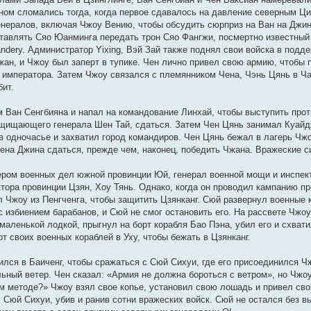
ном сломались тогда, когда первое сдавалось на давление северным Ци
генералов, включая Чжоу Вению, чтобы обсудить сюрприз на Ван на Джинк
ставлять Сяо Юанминга передать трон Сяо Фангжи, посмертно известный
andery. Администратор Yixing, Вэй Зай также поднял свои войска в подд
жан, и Чжоу был заперт в тупике. Чен лично привел свою армию, чтобы
м императора. Затем Чжоу связался с племянником Чена, Чэнь Цянь в Ча
бит.
м Ван Сенгбияна и напал на командование Линхай, чтобы выступить прот
щищающего генерала Шен Тай, сдаться. Затем Чен Цянь занимал Куайд
 в одночасье и захватил город командиров. Чен Цянь бежал в лагерь Чж
Шена Джина сдаться, прежде чем, наконец, победить Чжана. Вражеские с
ером военных дел южной провинции Юй, генерал военной мощи и инспе
тора провинции Цзян, Хоу Тянь. Однако, когда он проводил кампанию п
л Чжоу из Пенгченга, чтобы защитить Цзянканг. Сюй развернул военные 
с избиением барабанов, и Сюй не смог остановить его. На рассвете Чжоу
маленькой лодкой, прыгнул на борт корабля Бао Пэна, убил его и схват
т своих военных кораблей в Уху, чтобы бежать в Цзянканг.
лся в Баиченг, чтобы сражаться с Сюй Сихуи, где его присоединился Ч
льный ветер. Чен сказал: «Армия не должна бороться с ветром», но Чжо
м методе?» Чжоу взял свое копье, установил свою лошадь и привел сво
Сюй Сихуи, убив и ранив сотни вражеских войск. Сюй не остался без в