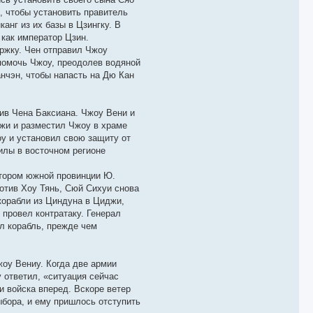
, чтобы установить правитель
анг из их базы в Цзингку. В
 как император Цзин.
ержку. Чен отправил Чжоу
 помочь Чжоу, преодолев водяной
нчэн, чтобы напасть на Дю Кан
ив Чена Баксиана. Чжоу Вени и
жи и разместил Чжоу в храме
оу и установил свою защиту от
илы в восточном регионе
ктором южной провинции Ю.
ротив Хоу Тянь, Сюй Сихуи снова
корабли из Циндуна в Циджи,
 провел контратаку. Генерал
ил корабль, прежде чем
жоу Вениу. Когда две армии
у ответил, «ситуация сейчас
и войска вперед. Вскоре ветер
ыбора, и ему пришлось отступить