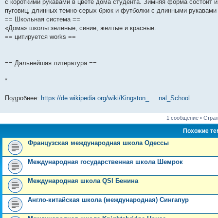
с короткими рукавами в цвете дома студента. Зимняя форма состоит 
н
е
о
д
о
с
е
н
с
пуговиц, длинных темно-серых брюк и футболки с длинными рукавами 
и
д
с
н
о
л
н
е
о
ю
н
л
е
б
е
и
м
о
== Школьная система ==
е
е
м
щ
д
ю
у
б
«Дома» школы зеленые, синие, желтые и красные.
м
д
у
е
н
с
щ
== цитируется works ==
у
н
с
н
е
о
е
с
е
о
и
м
о
н
о
м
о
ю
у
б
и
о
у
б
с
щ
ю
б
с
щ
о
е
== Дальнейшая литература ==
щ
о
е
о
н
е
о
н
б
и
*
н
б
и
щ
ю
и
щ
ю
е
ю
е
н
Подробнее:
https://de.wikipedia.org/wiki/Kingston_ ... nal_School
н
и
и
ю
ю
1 сообщение • Стра
Похожие т
Французская международная школа Одессы
Международная государственная школа Шемрок
Международная школа QSI Бенина
Англо-китайская школа (международная) Сингапур