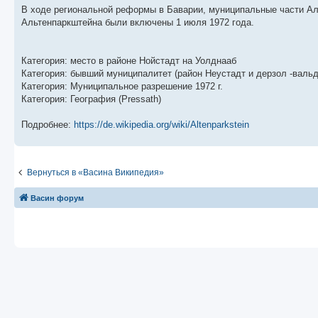
б
о
и
с
В ходе региональной реформы в Баварии, муниципальные части А
щ
с
к
л
е
л
п
е
Альтенпаркштейна были включены 1 июля 1972 года.
н
е
о
д
и
д
с
н
ю
н
л
е
е
е
м
Категория: место в районе Нойстадт на Уолднааб
м
д
у
Категория: бывший муниципалитет (район Неустадт и дерзол -вальд
у
н
с
с
е
о
Категория: Муниципальное разрешение 1972 г.
о
м
о
Категория: География (Pressath)
о
у
б
б
с
щ
о
е
Подробнее:
https://de.wikipedia.org/wiki/Altenparkstein
е
о
н
н
б
и
и
щ
ю
ю
е
н
Вернуться в «Васина Википедия»
и
ю
Васин форум