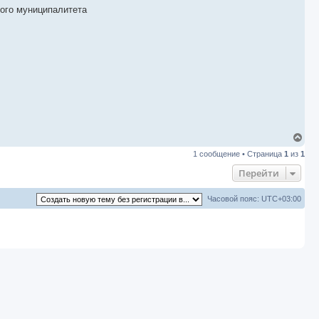
ого муниципалитета
В
е
1 сообщение • Страница
1
из
1
р
н
Перейти
у
т
ь
Часовой пояс:
UTC+03:00
с
я
к
н
а
ч
а
л
у