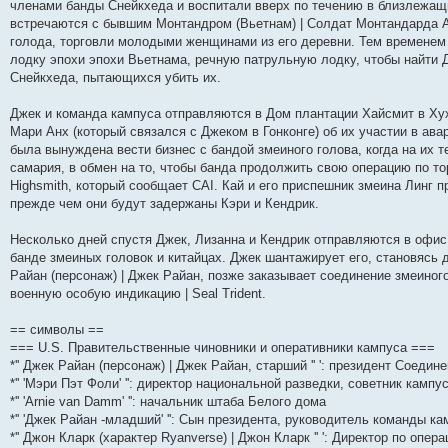
членами банды Снейкхеда и воспитали вверх по течению в близлежащи
встречаются с бывшим Монтандром (Вьетнам) | Солдат Монтандарда Ал
голода, торговли молодыми женщинами из его деревни. Тем временем
лодку эпохи эпохи Вьетнама, речную патрульную лодку, чтобы найти Д
Снейкхеда, пытающихся убить их.
Джек и команда кампуса отправляются в Дом плантации Хайсмит в Хух
Мари Анх (который связался с Джеком в Гонконге) об их участии в ава
была вынуждена вести бизнес с бандой змеиного голова, когда на их
самария, в обмен на то, чтобы банда продолжить свою операцию по то
Highsmith, который сообщает CAI. Кай и его приспешник змеина Линг 
прежде чем они будут задержаны Кэри и Кендрик.
Несколько дней спустя Джек, Лизанна и Кендрик отправляются в офис 
банде змеиных головок и китайцах. Джек шантажирует его, становясь
Райан (персонаж) | Джек Райан, позже заказывает соединение змеиног
военную особую индикацию | Seal Trident.
== символы ==
=== U.S. Правительственные чиновники и оперативники кампуса ===
*'' Джек Райан (персонаж) | Джек Райан, старший '' ': президент Соед
*'' 'Мэри Пэт Фоли' '': директор национальной разведки, советник кампу
*'' 'Arnie van Damm' '': начальник штаба Белого дома
*'' 'Джек Райан -младший' '': Сын президента, руководитель команды к
*'' Джон Кларк (характер Ryanverse) | Джон Кларк '' ': Директор по опе