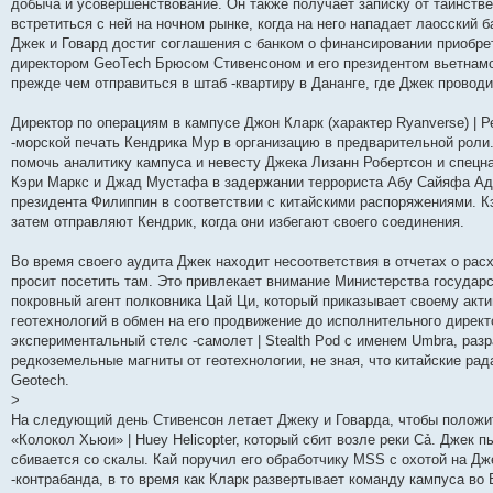
добыча и усовершенствование. Он также получает записку от таинств
и
д
с
н
о
л
н
е
о
встретиться с ней на ночном рынке, когда на него нападает лаосский 
ю
н
л
е
б
е
и
м
о
е
е
м
щ
д
ю
у
б
Джек и Говард достиг соглашения с банком о финансировании приобре
м
д
у
е
н
с
щ
директором GeoTech Брюсом Стивенсоном и его президентом вьетнамс
у
н
с
н
е
о
е
прежде чем отправиться в штаб -квартиру в Дананге, где Джек провод
с
е
о
и
м
о
н
о
м
о
ю
у
б
и
о
у
б
с
щ
ю
Директор по операциям в кампусе Джон Кларк (характер Ryanverse) | 
б
с
щ
о
е
щ
о
е
о
н
-морской печать Кендрика Мур в организацию в предварительной роли
е
о
н
б
и
помочь аналитику кампуса и невесту Джека Лизанн Робертсон и спецн
н
б
и
щ
ю
Кэри Маркс и Джад Мустафа в задержании террориста Абу Сайяфа Адн
и
щ
ю
е
ю
е
н
президента Филиппин в соответствии с китайскими распоряжениями. К
н
и
затем отправляют Кендрик, когда они избегают своего соединения.
и
ю
ю
Во время своего аудита Джек находит несоответствия в отчетах о рас
просит посетить там. Это привлекает внимание Министерства государ
покровный агент полковника Цай Ци, который приказывает своему акти
геотехнологий в обмен на его продвижение до исполнительного дире
экспериментальный стелс -самолет | Stealth Pod с именем Umbra, раз
редкоземельные магниты от геотехнологии, не зная, что китайские р
Geotech.
>
На следующий день Стивенсон летает Джеку и Говарда, чтобы положи
«Колокол Хьюи» | Huey Helicopter, который сбит возле реки Cả. Джек п
сбивается со скалы. Кай поручил его обработчику MSS с охотой на Дже
-контрабанда, в то время как Кларк развертывает команду кампуса во 