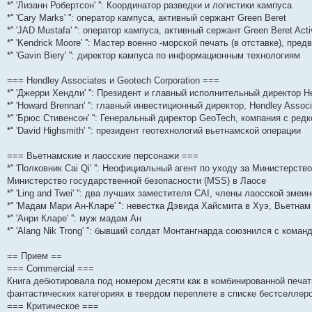
*'' 'Лизанн Робертсон' '': Координатор разведки и логистики кампуса
*'' 'Cary Marks' '': оператор кампуса, активный сержант Green Beret
*'' 'JAD Mustafa' '': оператор кампуса, активный сержант Green Beret Ac
*'' 'Kendrick Moore' '': Мастер военно -морской печать (в отставке), пр
*'' 'Gavin Biery' '': директор кампуса по информационным технологиям
=== Hendley Associates и Geotech Corporation ===
*'' 'Джерри Хендли' '': Президент и главный исполнительный директор 
*'' 'Howard Brennan' '': главный инвестиционный директор, Hendley Assoc
*'' 'Брюс Стивенсон' '': Генеральный директор GeoTech, компания с р
*'' 'David Highsmith' '': президент геотехнологий вьетнамской операции
=== Вьетнамские и лаосские персонажи ===
*'' 'Полковник Cai Qi' '': Неофициальный агент по уходу за Министерст
Министерство государственной безопасности (MSS) в Лаосе
*'' 'Ling and Twei' '': два лучших заместителя CAI, члены лаосской змеи
*'' 'Мадам Мари Ан-Кларе' '': невестка Дэвида Хайсмита в Хуэ, Вьетнам
*'' 'Анри Кларе' '': муж мадам Ан
*'' 'Alang Nik Trong' '': бывший солдат Монтангнарда союзнился с к
== Прием ==
=== Commercial ===
Книга дебютировала под номером десяти как в комбинированной печатно
фантастических категориях в твердом переплете в списке бестселлеро
=== Критическое ===