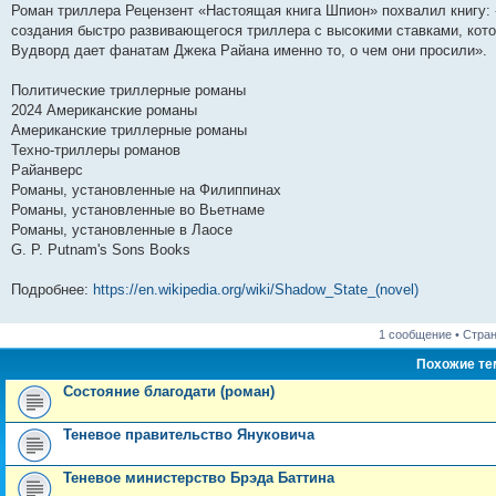
Роман триллера Рецензент «Настоящая книга Шпион» похвалил книгу:
создания быстро развивающегося триллера с высокими ставками, кото
Вудворд дает фанатам Джека Райана именно то, о чем они просили».
Политические триллерные романы
2024 Американские романы
Американские триллерные романы
Техно-триллеры романов
Райанверс
Романы, установленные на Филиппинах
Романы, установленные во Вьетнаме
Романы, установленные в Лаосе
G. P. Putnam's Sons Books
Подробнее:
https://en.wikipedia.org/wiki/Shadow_State_(novel)
1 сообщение • Стра
Похожие т
Состояние благодати (роман)
Теневое правительство Януковича
Теневое министерство Брэда Баттина