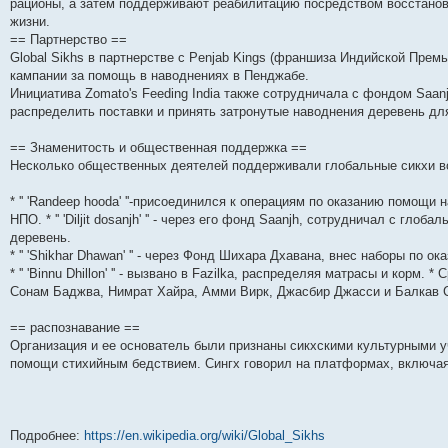
рационы, а затем поддерживают реабилитацию посредством восстанов
н
е
о
д
о
с
е
н
с
жизни.
и
д
с
н
о
л
н
е
о
ю
н
л
е
б
е
и
м
о
== Партнерство ==
е
е
м
щ
д
ю
у
б
Global Sikhs в партнерстве с Penjab Kings (франшиза Индийской Прем
м
д
у
е
н
с
щ
кампании за помощь в наводнениях в Пенджабе.
у
н
с
н
е
о
е
с
е
о
и
м
о
н
Инициатива Zomato's Feeding India также сотрудничала с фондом Saanjh
о
м
о
ю
у
б
и
распределить поставки и принять затронутые наводнения деревень дл
о
у
б
с
щ
ю
б
с
щ
о
е
щ
о
е
о
н
== Знаменитость и общественная поддержка ==
е
о
н
б
и
Несколько общественных деятелей поддерживали глобальные сикхи в
н
б
и
щ
ю
и
щ
ю
е
ю
е
н
* '' 'Randeep hooda' ''-присоединился к операциям по оказанию помощи
н
и
НПО. * '' 'Diljit dosanjh' '' - через его фонд Saanjh, сотрудничал с гл
и
ю
ю
деревень.
* '' 'Shikhar Dhawan' '' - через Фонд Шихара Дхавана, внес наборы п
* '' 'Binnu Dhillon' '' - вызвано в Fazilka, распределяя матрасы и корм
Сонам ​​Баджва, Нимрат Хайра, Амми Вирк, Джасбир Джасси и Балкав 
== распознавание ==
Организация и ее основатель были признаны сикхскими культурными у
помощи стихийным бедствием. Сингх говорил на платформах, включая 
Подробнее:
https://en.wikipedia.org/wiki/Global_Sikhs