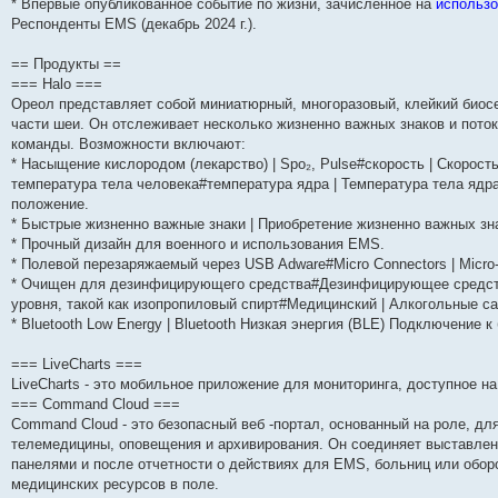
* Впервые опубликованное событие по жизни, зачисленное на
использо
и
д
с
н
о
л
н
е
о
Респонденты EMS (декабрь 2024 г.).
ю
н
л
е
б
е
и
м
о
е
е
м
щ
д
ю
у
б
м
д
у
е
н
с
щ
== Продукты ==
у
н
с
н
е
о
е
=== Halo ===
с
е
о
и
м
о
н
о
м
о
ю
у
б
и
Ореол представляет собой миниатюрный, многоразовый, клейкий биосе
о
у
б
с
щ
ю
части шеи. Он отслеживает несколько жизненно важных знаков и поток
б
с
щ
о
е
щ
о
е
о
н
команды. Возможности включают:
е
о
н
б
и
* Насыщение кислородом (лекарство) | Spo₂, Pulse#скорость | Скорост
н
б
и
щ
ю
температура тела человека#температура ядра | Температура тела ядра
и
щ
ю
е
ю
е
н
положение.
н
и
* Быстрые жизненно важные знаки | Приобретение жизненно важных зн
и
ю
* Прочный дизайн для военного и использования EMS.
ю
* Полевой перезаряжаемый через USB Adware#Micro Connectors | Micro
* Очищен для дезинфицирующего средства#Дезинфицирующее средств
уровня, такой как изопропиловый спирт#Медицинский | Алкогольные с
* Bluetooth Low Energy | Bluetooth Низкая энергия (BLE) Подключени
=== LiveCharts ===
LiveCharts - это мобильное приложение для мониторинга, доступное на
=== Command Cloud ===
Command Cloud - это безопасный веб -портал, основанный на роле, дл
телемедицины, оповещения и архивирования. Он соединяет выставле
панелями и после отчетности о действиях для EMS, больниц или обор
медицинских ресурсов в поле.