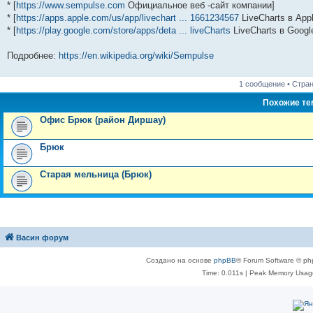
* [
https://www.sempulse.com
Официальное веб -сайт компании]
* [
https://apps.apple.com/us/app/livechart ... 1661234567
LiveCharts в Appl
* [
https://play.google.com/store/apps/deta ... liveCharts
LiveCharts в Google
Подробнее:
https://en.wikipedia.org/wiki/Sempulse
1 сообщение • Стра
Похожие т
Офис Брюк (район Диршау)
Брюк
Старая мельница (Брюк)
Васин форум
Создано на основе
phpBB
® Forum Software © ph
Time: 0.011s
| Peak Memory Usage