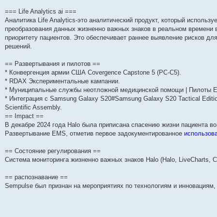
=== Life Analytics ai ===
Аналитика Life Analytics-это аналитический продукт, который исполь
преобразования данных жизненно важных знаков в реальном времени в
приоритету пациентов. Это обеспечивает раннее выявление рисков дл
решений.
== Развертывания и пилотов ==
* Конвергенция армии США Covergence Capstone 5 (PC-C5).
* RDAX Экспериментальные кампании.
* Муниципальные службы неотложной медицинской помощи | Пилоты E
* Интеграция с Samsung Galaxy S20#Samsung Galaxy S20 Tactical Editio
Scientific Assembly.
== Impact ==
В декабре 2024 года Halo была приписана спасению жизни пациента в
Развертывание EMS, отметив первое задокументированное
использов
== Состояние регулирования ==
Система мониторинга жизненно важных знаков Halo (Halo, LiveCharts, 
== распознавание ==
Sempulse был признан на мероприятиях по технологиям и инновациям,