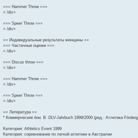
=== Hammer Throw ===
< /div>
=== Speer Throw ===
< /div>
== Индивидуальные результаты женщины ==
=== Частичные оценки ===
< /div>
=== Discus throw ===
< /div>
=== Hammer Throw ===
< /div>
=== Speer Throw ===
< /div>
== Литература ==
* Коммерческие бои. В: DLV-Jahrbuch 1999/2000 (ред.: Атлетика Förderg
Категория: Athletics Event 1999
Категория: соревнование по легкой атлетике в Австралии