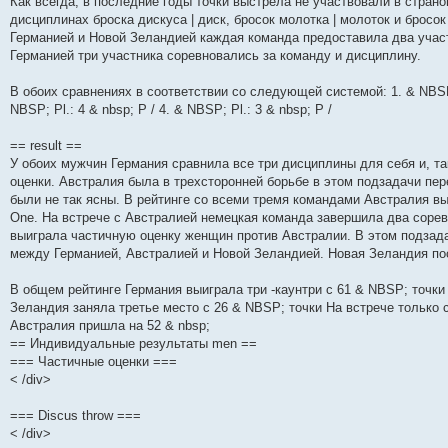
Как всегда, в последние годы точки выстрела не участвовали в стран
щ
с
к
л
у
п
б
е
м
ю
дисциплинах броска дискуса | диск, бросок молотка | молоток и бросо
е
л
п
е
с
о
щ
д
у
н
е
о
д
о
с
е
н
с
Германией и Новой Зеландией каждая команда предоставила два участ
и
д
с
н
о
л
н
е
о
Германией три участника соревновались за команду и дисциплину.
ю
н
л
е
б
е
и
м
о
е
е
м
щ
д
ю
у
б
м
д
у
е
н
с
щ
В обоих сравнениях в соответствии со следующей системой: 1. & NBSP; К
у
н
с
н
е
о
е
NBSP; Pl.: 4 & nbsp; P / 4. & NBSP; Pl.: 3 & nbsp; P /
с
е
о
и
м
о
н
о
м
о
ю
у
б
и
о
у
б
с
щ
ю
== result ==
б
с
щ
о
е
У обоих мужчин Германия сравнила все три дисциплины для себя и, т
щ
о
е
о
н
е
о
н
б
и
оценки. Австралия была в трехсторонней борьбе в этом подзадачи пе
н
б
и
щ
ю
были не так ясны. В рейтинге со всеми тремя командами Австралия в
и
щ
ю
е
One. На встрече с Австралией немецкая команда завершила два сорев
ю
е
н
н
и
выиграла частичную оценку женщин против Австралии. В этом подзада
и
ю
между Германией, Австралией и Новой Зеландией. Новая Зеландия по
ю
В общем рейтинге Германия выиграла три -каунтри с 61 & NBSP; точки 
Зеландия заняла третье место с 26 & NBSP; точки На встрече только 
Австралия пришла на 52 & nbsp;
== Индивидуальные результаты men ==
=== Частичные оценки ===
< /div>
=== Discus throw ===
< /div>