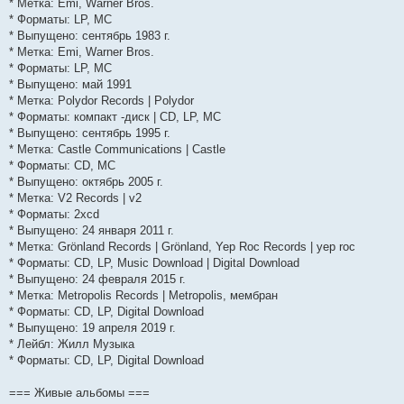
* Метка: Emi, Warner Bros.
и
д
с
н
о
л
н
е
о
* Форматы: LP, MC
ю
н
л
е
б
е
и
м
о
е
е
м
щ
д
ю
у
б
* Выпущено: сентябрь 1983 г.
м
д
у
е
н
с
щ
* Метка: Emi, Warner Bros.
у
н
с
н
е
о
е
* Форматы: LP, MC
с
е
о
и
м
о
н
о
м
о
ю
у
б
и
* Выпущено: май 1991
о
у
б
с
щ
ю
* Метка: Polydor Records | Polydor
б
с
щ
о
е
щ
о
е
о
н
* Форматы: компакт -диск | CD, LP, MC
е
о
н
б
и
* Выпущено: сентябрь 1995 г.
н
б
и
щ
ю
* Метка: Castle Communications | Castle
и
щ
ю
е
ю
е
н
* Форматы: CD, MC
н
и
* Выпущено: октябрь 2005 г.
и
ю
* Метка: V2 Records | v2
ю
* Форматы: 2xcd
* Выпущено: 24 января 2011 г.
* Метка: Grönland Records | Grönland, Yep Roc Records | yep roc
* Форматы: CD, LP, Music Download | Digital Download
* Выпущено: 24 февраля 2015 г.
* Метка: Metropolis Records | Metropolis, мембран
* Форматы: CD, LP, Digital Download
* Выпущено: 19 апреля 2019 г.
* Лейбл: Жилл Музыка
* Форматы: CD, LP, Digital Download
=== Живые альбомы ===