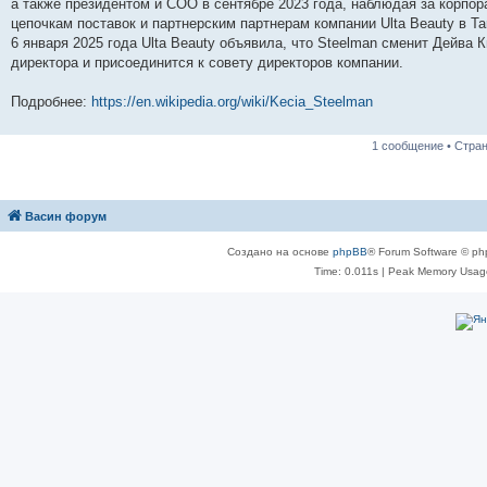
н
е
о
д
о
с
е
н
с
а также президентом и COO в сентябре 2023 года, наблюдая за корпор
и
д
с
н
о
л
н
е
о
цепочкам поставок и партнерским партнерам компании Ulta Beauty в Targ
ю
н
л
е
б
е
и
м
о
6 января 2025 года Ulta Beauty объявила, что Steelman сменит Дейва 
е
е
м
щ
д
ю
у
б
м
д
у
е
н
с
щ
директора и присоединится к совету директоров компании.
у
н
с
н
е
о
е
с
е
о
и
м
о
н
о
м
о
ю
у
б
и
Подробнее:
https://en.wikipedia.org/wiki/Kecia_Steelman
о
у
б
с
щ
ю
б
с
щ
о
е
щ
о
е
о
н
1 сообщение • Стра
е
о
н
б
и
н
б
и
щ
ю
и
щ
ю
е
ю
е
н
н
и
Васин форум
и
ю
ю
Создано на основе
phpBB
® Forum Software © ph
Time: 0.011s
| Peak Memory Usage