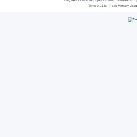
Создано на основе
phpBB
® Forum Software © ph
Time: 0.013s
| Peak Memory Usage