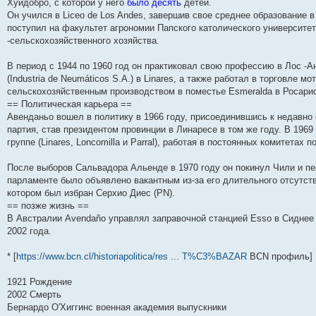
н
е
о
д
о
с
е
н
с
Хуидобро, с которой у него
было десять
детей.
и
д
с
н
о
л
н
е
о
Он учился в Liceo de Los Andes, завершив свое среднее образование в Es
ю
н
л
е
б
е
и
м
о
поступил на факультет агрономии Папского католического университет
е
е
м
щ
д
ю
у
б
м
д
у
е
н
с
щ
-сельскохозяйственного хозяйства.
у
н
с
н
е
о
е
с
е
о
и
м
о
н
о
м
о
ю
у
б
и
В период с 1944 по 1960 год он практиковал свою профессию в Лос -А
о
у
б
с
щ
ю
(Industria de Neumáticos S.A.) в Linares, а также работал в торговле 
б
с
щ
о
е
сельскохозяйственным производством в поместье Esmeralda в Росари
щ
о
е
о
н
е
о
н
б
и
== Политическая карьера ==
н
б
и
щ
ю
Авенданьо вошел в политику в 1966 году, присоединившись к недавно 
и
щ
ю
е
партия, став президентом провинции в Линаресе в том же году. В 1969
ю
е
н
н
и
группе (Linares, Loncomilla и Parral), работая в постоянных комитетах
и
ю
ю
После выборов Сальвадора Альенде в 1970 году он покинул Чили и пер
парламенте было объявлено вакантным из-за его длительного отсутстви
котором был избран Серхио Диес (PN).
== позже жизнь ==
В Австралии Avendaño управлял заправочной станцией Esso в Сиднее
2002 года.
* [
https://www.bcn.cl/historiapolitica/res ... T%C3%BAZAR
BCN профиль]
1921 Рождение
2002 Смерть
Бернардо О'Хиггинс военная академия выпускники