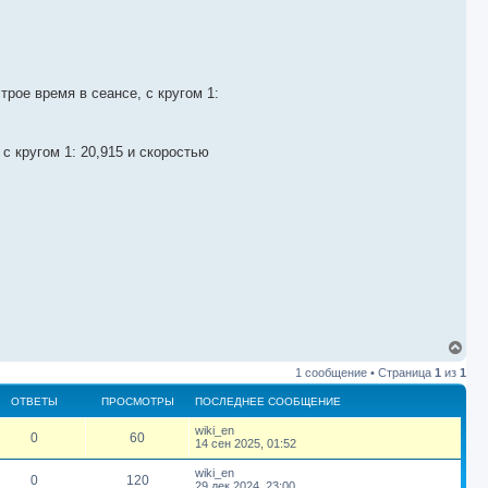
рое время в сеансе, с кругом 1:
с кругом 1: 20,915 и скоростью
В
е
1 сообщение • Страница
1
из
1
р
н
ОТВЕТЫ
ПРОСМОТРЫ
ПОСЛЕДНЕЕ СООБЩЕНИЕ
у
т
П
wiki_en
О
П
0
60
ь
о
14 сен 2025, 01:52
с
с
т
р
я
л
П
wiki_en
О
П
0
120
е
к
о
29 дек 2024, 23:00