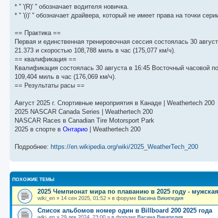
б
о
и
с
* '' '(R)' '' обозначает водителя новичка.
щ
с
к
л
е
л
п
е
* '' '(i)' '' обозначает драйвера, который не имеет права на точки сер
н
е
о
д
и
д
с
н
== Практика ==
ю
н
л
е
е
е
м
Первая и единственная тренировочная сессия состоялась 30 августа
м
д
у
21.373 и скоростью 108,788 миль в час (175,077 км/ч).
у
н
с
с
е
о
== квалификация ==
о
м
о
Квалификация состоялась 30 августа в 16:45 Восточный часовой пояс
о
у
б
109,404 миль в час (176,069 км/ч).
б
с
щ
о
е
== Результаты расы ==
е
о
н
н
б
и
и
щ
ю
Август 2025 г. Спортивные мероприятия в Канаде | Weathertech 200
ю
е
2025 NASCAR Canada Series | Weathertech 200
н
NASCAR Races в Canadian Tire Motorsport Park
и
ю
2025 в спорте в
Онтарио
| Weathertech 200
Подробнее:
https://en.wikipedia.org/wiki/2025_WeatherTech_200
ПОХОЖИЕ ТЕМЫ
2025 Чемпионат мира по плаванию в 2025 году - мужска
wiki_en
»
14 сен 2025, 01:52
» в форуме
Васина Википедия
Список альбомов номер один в Billboard 200 2025 года
wiki_en
»
29 дек 2024, 23:00
» в форуме
Васина Википедия