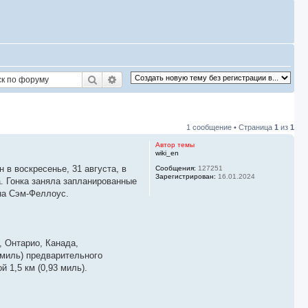
Поиск
Расширенный поиск
1 сообщение • Страница
1
из
1
Автор темы
wiki_en
в воскресенье, 31 августа, в
Сообщения:
127251
Зарегистрирован:
16.01.2024
. Гонка заняла запланированные
 на Сэм-Феллоус.
е, Онтарио, Канада,
8 миль) предварительного
 1,5 км (0,93 миль).