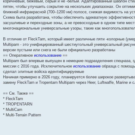
коричневый, бежевый, серый и не -белый. Адаптированный шаблон сти
н
е
о
д
о
с
е
н
с
пятен, чтобы улучшить сокрытие на нескольких диапазонах. Он оптими
и
д
с
н
о
л
н
е
о
ю
н
л
е
б
е
и
м
о
ближней инфракрасной (700–1200 нм) полосе, снижая видимость на ус
е
е
м
щ
д
ю
у
б
Схема была разработана, чтобы обеспечить адекватную эффективност
м
д
у
е
н
с
щ
засушливые и переходные зоны, а не превосходные в одном типе местн
у
н
с
н
е
о
е
с
е
о
и
м
о
н
многонациональные универсальные узоры, такие как многопользовател
о
м
о
ю
у
б
и
о
у
б
с
щ
ю
б
с
щ
о
е
В отличие от FleckTarn, который имеет различные пяти -колорные (умер
щ
о
е
о
н
Multiparn - это унифицированный шестиугольный универсальный рисун
е
о
н
б
и
версии пустыни или снега не были официально разработаны
н
б
и
щ
ю
и
щ
ю
е
== Оперативное
использование
==
ю
е
н
Multiparn был впервые выпущен в немецкие подразделения спецназа, 
н
и
миссии с 2016 года. Исключительное
использование
образца с помощь
и
ю
ю
сделал элитные войска идентифицируемые
Начиная примерно в 2026 году, планируется более широкое развертыв
замену FleckTarn и Tropentarn Multiparn через Heer, Luftwaffe, Marine и
== См. Также ==
* FleckTarn
* TROPENTARN
* MultiCam
* Multi-Terrain Pattern