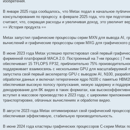
изобретения.
и
д
с
н
о
л
н
е
о
ю
н
л
е
б
е
и
м
о
е
е
м
щ
д
ю
у
б
В январе 2025 года сообщалось, что Metax подал в начальное публично
м
д
у
е
н
с
щ
консультирования по процессу. в феврале 2025 года, что при подгото
у
н
с
н
е
о
е
считают, что, сокращая расходы и увеличивая доход, это увеличит ве
с
е
о
и
м
о
н
о
м
о
ю
у
б
и
== История продукта ==
о
у
б
с
щ
ю
б
с
щ
о
е
щ
о
е
о
н
Metax запустил графические процессоры серии MXN для вывода AI, г
е
о
н
б
и
вычислений и графические процессоры серии MXG для графического р
н
б
и
щ
ю
и
щ
ю
е
ю
е
н
В июне 2023 года Metax успешно протестировал свой первый графичес
н
и
фирменной платформой MACA 2.0. Построенный на 7-нм процесс | 7-
и
ю
обеспечивает 15 TFLOPS FP32, приблизительно 75% производительнос
ю
поддерживает взаимосвязь с несколькими GPU для масштабируемой пр
запустила свой первый акселератор GPU с выводом AI, N100, разраб
обработки данных и включал гетерогенное ядро ​​N100 с памятью HBM2
обеспечивая высокую полосу пропускания, низкую задержку и поддер
декодирование для 8K видео в таких форматах, как высокоэффективно
вступил в массовое производство в 2023 году, с широкими приложени
транспортировке, облачных вычислениях и обработке видео.
В августе 2023 года Metax оптимизировал свой графический процесс
обеспечивая эффективную, стабильную производительность.
В июне 2024 года кластеры графических процессоров C-серии Metax 