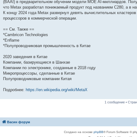
(BAAI) в предварительном обучении модели MOE AI-миллиардов. Полуп
что Metax разработал понижаемый продукт под названием C280, а в на
К концу 2024 года Metax развернул девять вычислительных кластеров
процессоров в коммерческой операции.
== См. Также ==
*Cambricon Technologies
*Enflame
*Полупроводниковая промышленность в Китае
2020 заведения в Китае
Компании, базирующиеся в Шанхае
Компании по электронике, созданные в 2018 году
Микропроцессоры, сделанные в Китае
Полупроводниковые компании Китая
Подробнее:
https://en.wikipedia.org/wiki/MetaX
1 сообщение • Стра
Васин форум
Создано на основе
phpBB
® Forum Software © ph