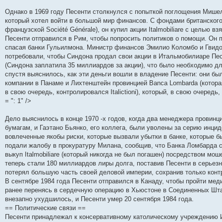
Однако в 1969 году Песенти столкнулся с попыткой поглощения Мише
который хотел войти в большой мир финансов. С фондами британского
французской Société Générale), он купил акции Italmobiliare с целью
Песенти отправился в Рим, чтобы попросить политиков о помощи. Он п
спасая банки Гульилмона. Министр финансов Эмилио Коломбо и Гвидо 
потребовали, чтобы Синдона продал свои акции в Итальмобилиаре Пес
(Синдона заплатила 35 миллиардов за акции), что было необходимо дл
спустя выяснилось, как эти деньги вошли в владение Песенти: они 
компании в Панаме и Лихтенштейн провинцией Banca Lombarda (которая,
в свою очередь, контролировался Italictioni), который, в свою очеред
= ": 1" />
Дело выяснилось в конце 1970 -х годов, когда два менеджера провинц
бумагам, и Гаэтано Бьянко, его коллега, были уволены за серию инци
вовлеченные якобы риски, которые вызвали убытки в банке, которые 
подали жалобу в прокуратуру Милана, сообщив, что Банка Ломбарда 
выкуп Italmobiliare (который никогда не был погашен) посредством мо
теперь стали 180 миллиардов лиры долга, поставив Песенти в серьез
потерял большую часть своей деловой империи, сохранив только кон
В сентябре 1984 года Песенти отправился в Канаду, чтобы пройти ме
ранее перенясь в сердечную операцию в Хьюстоне в Соединенных Шта
внезапно ухудшилось, и Песенти умер 20 сентября 1984 года.
== Политические связи ==
Песенти принадлежал к консервативному католическому учреждению 