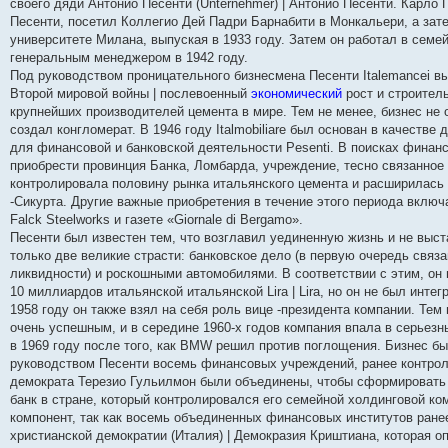
своего дяди Антонио Песенти (Unternehmer) | Антонио Песенти. Карло
и
д
с
н
о
л
н
е
о
Песенти, посетил Коллегио Дей Падри Барнабити в Монкальери, а за
ю
н
л
е
б
е
и
м
о
е
е
м
щ
д
ю
у
б
университете Милана, выпуская в 1933 году. Затем он работал в семе
м
д
у
е
н
с
щ
генеральным менеджером в 1942 году.
у
н
с
н
е
о
е
Под руководством проницательного бизнесмена Песенти Italemancei в
с
е
о
и
м
о
н
о
м
о
ю
у
б
и
Второй мировой войны | послевоенный
экономический
рост и строитель
о
у
б
с
щ
ю
крупнейших производителей цемента в мире. Тем не менее, бизнес не
б
с
щ
о
е
щ
о
е
о
н
создал конгломерат. В 1946 году Italmobiliare был основан в качеств
е
о
н
б
и
для финансовой и банковской деятельности Pesenti. В поисках финанс
н
б
и
щ
ю
приобрести провинция Банка, Ломбарда, учреждение, тесно связанное 
и
щ
ю
е
ю
е
н
контролировала половину рынка итальянского цемента и расширилась 
н
и
-Сикурта. Другие важные приобретения в течение этого периода включ
и
ю
Falck Steelworks и газете «Giornale di Bergamo».
ю
Песенти был известен тем, что возглавил уединенную жизнь и не выста
только две великие страсти: банковское дело (в первую очередь связа
ликвидности) и роскошными автомобилями. В соответствии с этим, он 
10 миллиардов итальянской итальянской Lira | Lira, но он не был инте
1958 году он также взял на себя роль вице -президента компании. Тем
очень успешным, и в середине 1960-х годов компания впала в серьезный
в 1969 году после того, как BMW решил против поглощения. Бизнес б
руководством Песенти восемь финансовых учреждений, ранее контрол
демократа Терезио Гульилмон были объединены, чтобы сформировать 
банк в стране, который контролировался его семейной холдинговой ком
компонент, так как восемь объединенных финансовых институтов ране
христианской демократии (Италия) | Демокразия Криштиана, которая о