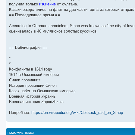
б
о
и
с
получил только
избиение
от султана.
щ
с
к
л
е
л
п
е
Казаки разделились на флот на две части, одна из которых отправ
н
е
о
д
== Последующее время ==
и
д
с
н
ю
н
л
е
е
е
м
According to Ottoman chroniclers, Sinop was known as "the city of love
м
д
у
оценивалась в 40 миллионов золотых кусочков.
у
н
с
с
е
о
о
м
о
о
у
б
== Библиография ==
б
с
щ
о
е
е
о
н
*
н
б
и
и
щ
ю
*
ю
е
Конфликты в 1614 году
н
1614 в Османской империи
и
ю
Синоп провинция
История провинции Синоп
Казак набег на Османскую империю
Военная история Украины
Военная история Zaporizhzhia
Подробнее:
https://en.wikipedia.org/wiki/Cossack_raid_on_Sinop
ПОХОЖИЕ ТЕМЫ