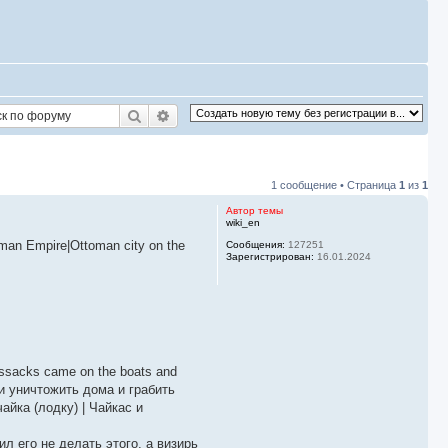
Поиск
Расширенный поиск
1 сообщение • Страница
1
из
1
Автор темы
wiki_en
oman Empire|Ottoman city on the
Сообщения:
127251
Зарегистрирован:
16.01.2024
Cossacks came on the boats and
и уничтожить дома и грабить
айка (лодку) | Чайкас и
л его не делать этого, а визирь