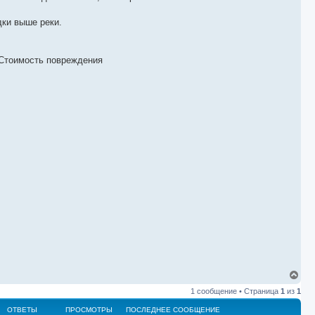
дки выше реки.
id. Стоимость повреждения
В
е
1 сообщение • Страница
1
из
1
р
н
ОТВЕТЫ
ПРОСМОТРЫ
ПОСЛЕДНЕЕ СООБЩЕНИЕ
у