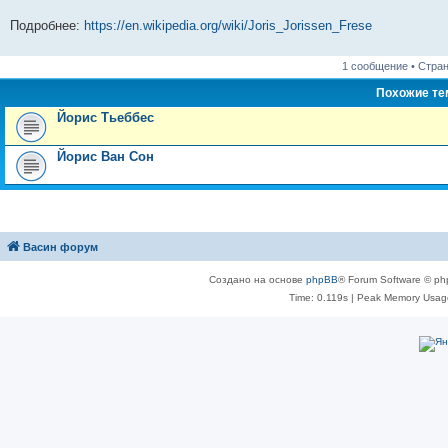
Подробнее:
https://en.wikipedia.org/wiki/Joris_Jorissen_Frese
1 сообщение • Стра
Похожие т
Йорис Тьеббес
Йорис Ван Сон
Васин форум
Создано на основе
phpBB
® Forum Software © ph
Time: 0.119s
| Peak Memory Usage