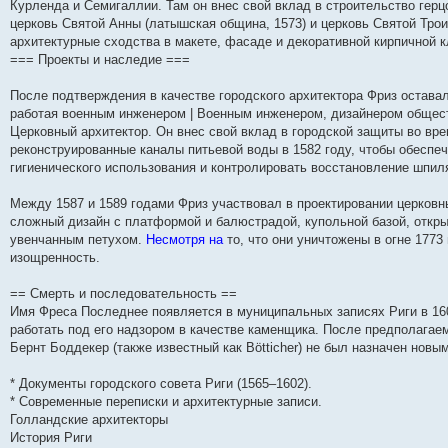
Курленда и Семигаллии. Там он внес свой вклад в строительство герц
церковь Святой Анны (латышская община, 1573) и церковь Святой Трои
архитектурные сходства в макете, фасаде и декоративной кирпичной к
=== Проекты и наследие ===
После подтверждения в качестве городского архитектора Фриз оставал
работая военным инженером | Военным инженером, дизайнером общест
Церковный архитектор. Он внес свой вклад в городской защиты во вр
реконструированные каналы питьевой воды в 1582 году, чтобы обеспеч
гигиенического использования и контролировать восстановление шпиля 
Между 1587 и 1589 годами Фриз участвовал в проектировании церковны
сложный дизайн с платформой и балюстрадой, купольной базой, откр
увенчанным петухом.
Несмотря на
то, что они уничтожены в огне 1773
изощренность.
== Смерть и последовательность ==
Имя Фреса Последнее появляется в муниципальных записях Риги в 160
работать под его надзором в качестве каменщика. После предполагае
Бернт Боддекер (также известный как Bötticher) не был назначен новы
* Документы городского совета Риги (1565–1602).
* Современные переписки и архитектурные записи.
Голландские архитекторы
История Риги