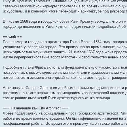
Ригу из Бремена, Германия, изначально идентифицируя себя как столя
н
е
о
д
о
с
е
н
с
северной европейской карьеры строителей в то время - начиная с обу
и
д
с
н
о
л
н
е
о
ю
н
л
е
б
е
и
м
о
искусствам, и в конечном итоге переходит к архитектуре под руководс
е
е
м
щ
д
ю
у
б
м
д
у
е
н
с
щ
В письме 1569 года в городской совет Риги Фрезе утверждал, что он 
у
н
с
н
е
о
е
с
е
о
и
м
о
н
городах до поселения в Риге, хотя он не дал никаких подробностей об
о
м
о
ю
у
б
и
о
у
б
с
щ
ю
б
с
щ
о
е
== work ==
щ
о
е
о
н
После смерти городского архитектора Ганса Риса в 1564 году городск
е
о
н
б
и
улучшению укреплений города. Это произошло во время ливонской вой
н
б
и
щ
ю
и
щ
ю
е
необходимостью улучшения защиты. 21 января 1567 года Фриз предста
ю
е
н
числе перепроектирование ворот Марстаги и строительство новых ворот га
н
и
и
ю
ю
Подробные планы Фриза включали фундаментальную масонство с испо
построенных с высококачественными кирпичами и армированными желе
потеряны, хотя элементы его дизайна, как полагают, видны в гравиро
Архитектура Garbour Gate, с ее двойными арками для движения ног и 
розетками, а также вероятным размещением хроностической надписи д
самых ранних выражений Риги архитектурного языка периода.
=== Назначение как City Architect ===
Фрезе подал заявку на официальный пост городского архитектора Риги
работы во время военного времени. Он был официально назначен на эт
неофициальной работы. Во время этого промежутка он также работал в