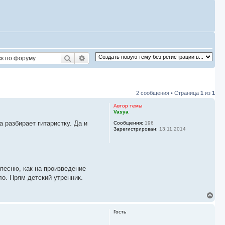
Поиск
Расширенный поиск
2 сообщения • Страница
1
из
1
Автор темы
Vasya
а разбирает гитаристку. Да и
Сообщения:
196
Зарегистрирован:
13.11.2014
 песню, как на произведение
о. Прям детский утренник.
В
е
р
Гость
н
у