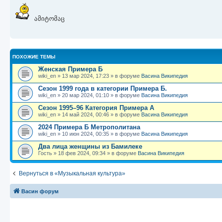
щ
с
к
л
о
е
л
п
е
б
щ
н
е
о
д
ამიტომაც
е
и
д
с
н
н
ю
н
л
е
и
е
е
м
е
м
д
у
у
н
с
с
е
о
ПОХОЖИЕ ТЕМЫ
о
м
о
о
у
б
Женская Примера Б
б
с
wiki_en
»
13 мар 2024, 17:23
» в форуме
Васина Википедия
щ
о
е
е
о
н
Сезон 1999 года в категории Примера Б.
н
б
и
wiki_en
»
20 мар 2024, 01:10
» в форуме
Васина Википедия
и
щ
ю
ю
е
Сезон 1995–96 Категория Примера А
н
wiki_en
»
14 май 2024, 00:46
» в форуме
Васина Википедия
и
ю
2024 Примера Б Метрополитана
wiki_en
»
10 июн 2024, 00:35
» в форуме
Васина Википедия
Два лица женщины из Бамилеке
Гость
»
18 фев 2024, 09:34
» в форуме
Васина Википедия
Вернуться в «Музыкальная культура»
Васин форум