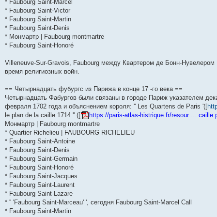
* Faubourg Saint-Marcel
и
д
с
н
о
л
н
е
о
* Faubourg Saint-Victor
ю
н
л
е
б
е
и
м
о
е
е
м
щ
д
ю
у
б
* Faubourg Saint-Martin
м
д
у
е
н
с
щ
* Faubourg Saint-Denis
у
н
с
н
е
о
е
* Монмартр | Faubourg montmartre
с
е
о
и
м
о
н
о
м
о
ю
у
б
и
* Faubourg Saint-Honoré
о
у
б
с
щ
ю
б
с
щ
о
е
щ
о
е
о
н
Villeneuve-Sur-Gravois, Faubourg между Квартером де Бонн-Нувелером 
е
о
н
б
и
время религиозных войн.
н
б
и
щ
ю
и
щ
ю
е
ю
е
н
== Четырнадцать фубургс из Парижа в конце 17 -го века ==
н
и
Четырнадцать Фабургов были связаны в городе Париж указателем дек
и
ю
февраля 1702 года и объяснением короля: '' Les Quartens de Paris '([
ю
htt
le plan de la caille 1714 '' ([
https://paris-atlas-histrique.fr/resour ... caille.
Монмартр | Faubourg montmartre
* Quartier Richelieu | FAUBOURG RICHELIEU
* Faubourg Saint-Antoine
* Faubourg Saint-Denis
* Faubourg Saint-Germain
* Faubourg Saint-Honoré
* Faubourg Saint-Jacques
* Faubourg Saint-Laurent
* Faubourg Saint-Lazare
* '' 'Faubourg Saint-Marceau' ', сегодня Faubourg Saint-Marcel Call
* Faubourg Saint-Martin