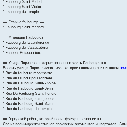
* Faubourg Saint-Michel
* Faubourg Saint-Victor
* Faubourg du Temple
== Старые faubourgs ==
* Faubourg Saint-Médard
== Младший Faubourgs ==
* Faubourg de la conférence
* Faubourg de l'Assecatoire
* Faubour Poissonnière
== Улицы Паризера, которые названы в честь Faubourgs ==
Восемь улиц в Париже имеют имя, которое напоминает их бывшая
при
* Rue du faubourg montmartre
* Rue du faubour poissonnière
* Rue du Faubourg Saint-Anoine
* Rue du Faubourg Saint-Denis
* Rue Du Faubourg Saint-Honoré
* Rue du Faubourg saint-jacces
* Rue du Faubourg Saint-Martin
* Rue du Faubourg du Temple
== Городской район, который носит фубур в названии ==
Два из восьмидесяти списков парижских аргументов и кварталов | Адм