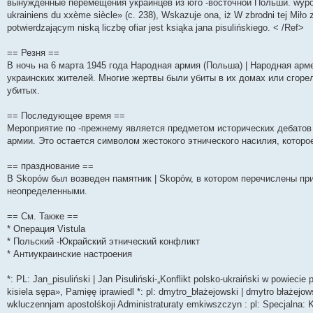
вынужденные перемещения украинцев из юго -восточной Польши. wypowie
и
д
с
н
о
л
н
е
о
ukrainiens du xxème siècle» (с. 238), Wskazuje ona, iż W zbrodni tej Miło
ю
н
л
е
б
е
и
м
о
е
е
м
щ
д
ю
у
б
potwierdzającym niską liczbę ofiar jest ksiąka jana pisulińskiego. < /Ref>
м
д
у
е
н
с
щ
у
н
с
н
е
о
е
== Резня ==
с
е
о
и
м
о
н
о
м
о
ю
у
б
и
В ночь на 6 марта 1945 года Народная армия (Польша) | Народная ар
о
у
б
с
щ
ю
украинских жителей. Многие жертвы были убиты в их домах или сгор
б
с
щ
о
е
щ
о
е
о
н
убитых.
е
о
н
б
и
н
б
и
щ
ю
== Последующее время ==
и
щ
ю
е
ю
е
н
Мероприятие по -прежнему является предметом исторических дебатов
н
и
армии. Это остается символом жестокого этнического насилия, которое
и
ю
ю
== празднование ==
В Skopów был возведен памятник | Skopów, в котором перечислены пр
неопределенными.
== См. Также ==
* Операция Vistula
* Польский -Юкрайский этнический конфликт
* Антиукраинские настроения
*: PL: Jan_pisuliński | Jan Pisuliński-„Konflikt polsko-ukraiński w powiec
kisiela sępa», Pamięę iprawiedl *: pl: dmytro_błażejowski | dmytro błażejo
wkluczennjam apostolśkoji Administraturaty emkiwszczyn : pl: Specjalna: 