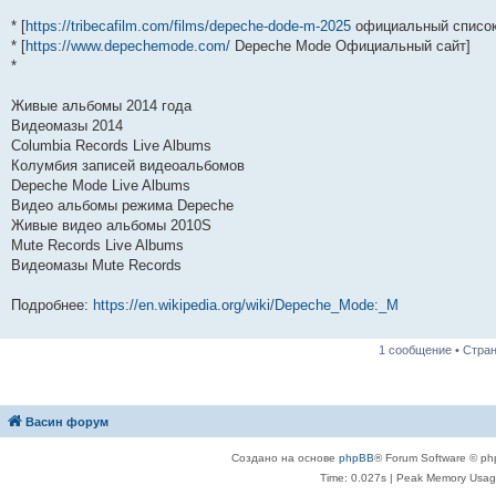
* [
https://tribecafilm.com/films/depeche-dode-m-2025
официальный список 
* [
https://www.depechemode.com/
Depeche Mode Официальный сайт]
*
Живые альбомы 2014 года
Видеомазы 2014
Columbia Records Live Albums
Колумбия записей видеоальбомов
Depeche Mode Live Albums
Видео альбомы режима Depeche
Живые видео альбомы 2010S
Mute Records Live Albums
Видеомазы Mute Records
Подробнее:
https://en.wikipedia.org/wiki/Depeche_Mode:_M
1 сообщение • Стра
Васин форум
Создано на основе
phpBB
® Forum Software © ph
Time: 0.027s
| Peak Memory Usage