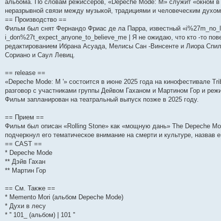
альбома. По словам режиссеров, «Depeche Mode: M» служит «окном в
н
е
о
д
о
с
е
н
с
и
д
с
н
о
л
н
е
о
неразрывной связи между музыкой, традициями и человеческим духом
ю
н
л
е
б
е
и
м
о
== Производство ==
е
е
м
щ
д
ю
у
б
м
д
у
е
н
с
щ
Фильм был снят Фернандо Фриас де ла Парра, известный «i%27m_no_lon
у
н
с
н
е
о
е
i_don%27t_expect_anyone_to_believe_me | Я не ожидаю, что кто -то по
с
е
о
и
м
о
н
редактированием Ибрана Асуада, Мелисы Сан -Винсенте и Лиора Спил
о
м
о
ю
у
б
и
о
у
б
с
щ
ю
Сориано и Саул Левиц.
б
с
щ
о
е
щ
о
е
о
н
== release ==
е
о
н
б
и
н
б
и
щ
ю
«Depeche Mode: M '» состоится в июне 2025 года на кинофестивале Tri
и
щ
ю
е
разговор с участниками группы Дейвом Гаханом и Мартином Гор и ре
ю
е
н
н
и
Фильм запланирован на театральный выпуск позже в 2025 году.
и
ю
ю
== Прием ==
Фильм был описан «Rolling Stone» как «мощную дань» The Depeche Mode L
подчеркнул его тематическое внимание на смерти и культуре, назвав
== CAST ==
* Depeche Mode
** Дэйв Гахан
** Мартин Гор
== См. Также ==
* Memento Mori (альбом Depeche Mode)
* Духи в лесу
* '' 101_ (альбом) | 101 ''