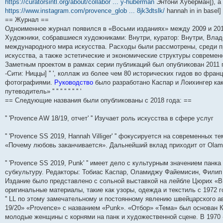
https://curatorsintl.org/about/collabor ... y-huberman
Энтони Хуберман]), а 
и
д
с
н
о
л
н
е
о
https://www.instagram.com/provence_glob ... 8jk3dtslk/
hannah in in basel]
ю
н
л
е
б
е
и
м
о
е
е
м
щ
д
ю
у
б
== Журнал ==
м
д
у
е
н
с
щ
Одноименное журнал появился в «Восьми изданиях» между 2009 и 201
у
н
с
н
е
о
е
Художники, собравшиеся художниками: Внутри, куратор: Внутри, Владе
с
е
о
и
м
о
н
о
м
о
ю
у
б
и
международного мира искусства. Расходы были рассмотрены, среди пр
о
у
б
с
щ
ю
искусства, а также эстетические и экономические структуры современ
б
с
щ
о
е
щ
о
е
о
н
Заметным проектом в рамках серии публикаций был опубликован 2011 го
е
о
н
б
и
-Сити: Ниццы] '' ', коллаж из более чем 80 исторических гидов во фр
н
б
и
щ
ю
фотографиями.
Руководство
было разработано Каспар и Лоихингер как
и
щ
ю
е
ю
е
н
путеводитель» '' '' '' '' '' '' '' '
н
и
== Следующие названия были опубликованы с 2018 года: ==
и
ю
ю
'' 'Provence AW 18/19, отчет' '' Изучает роль искусства в сфере услуг
'' 'Provence SS 2019, Hannah Villiger' '' фокусируется на современных
«Почему любовь заканчивается». Дальнейший вклад приходит от Olamiju 
'' 'Provence SS 2019, Punk' '' имеет дело с культурным значением панк
субкультуру. Редакторы: Тобиас Каспар, Оламиджу Файемисин, Филип
Издание было представлено с сольной выставкой на лейбле Цюрих «В
оригинальные материалы, такие как узоры, одежда и текстиль с 1972 го
'' LL по этому замечательному и постоянному явлению швейцарского а
19/20» «Provence» с названием «Punk». «Отбор» «Тема» был основан 
молодые женщины с корнями на панк и художественной сцене. В 1970 -