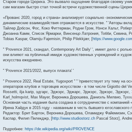
Старом городе Цюриха. Это вызвало ощущение благодаря своему уник
сам магазин быстро стал точкой встречи художественной сцены Цюрих
«Прованс 2020, город и страна» анализирует социально -экономически
динамические взаимодействия отражаются в искусстве. '' 'Авторы вклад
Тайлер Добсон, Фос, Коко Фиттерман, Родни Грэм, Нэнси Хальт, Робе
Джоанна Камм, Список Ярмарки, Винсенцо Латрония, Тобби, Севина, Рот, Р
Tobias Kaspar, Olamiju Fajemisin, Philip Pilekkjær, [
https://www.google.com
'' 'Provence 2021, скандал, Contemporary Art Daily' ', имеет дело с ро
они влияют на публичный имидж художественных учреждений и художн
искусства ежедневно.
'' 'Provence 2021/2022, выпуск плаката' '
'' Provence 2022, Real Estate, Yugoxport '' '' 'приветствует эту тему н
операторов клубов и торговцев искусством - в том числе Gigiotto del Ve
Rossetti, ilja karip, эдгарс, Эджэрс, Эджарс, Эджэрс, Эджэрс, Эджэр
Karl_holmqvist, Max Mayer, Вероника Дорошева, Даниэль Милвио, Тух
Основная часть издания была создана в сотрудничестве с компанией «
Ирена Хайдук в 2015 году - названным в честь бывшего югославского про
Редактор: Брит Бартон, Вероника Дорошева, Оламиджу Файемизин, С
Каспар, Филип Пилекджр, [
http://www.studiostorz.ch
Pascal Storz], Andr
Подробнее:
https://de.wikipedia.org/wiki/PROVENCE