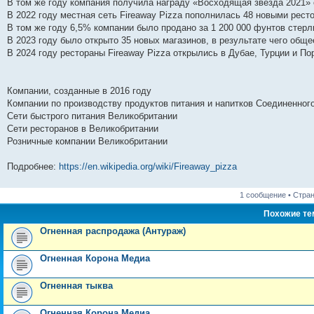
н
е
о
д
о
с
е
н
с
В том же году компания получила награду «Восходящая звезда 2021»
и
д
с
н
о
л
н
е
о
В 2022 году местная сеть Fireaway Pizza пополнилась 48 новыми рест
ю
н
л
е
б
е
и
м
о
В том же году 6,5% компании было продано за 1 200 000 фунтов стерл
е
е
м
щ
д
ю
у
б
м
д
у
е
н
с
щ
В 2023 году было открыто 35 новых магазинов, в результате чего обще
у
н
с
н
е
о
е
В 2024 году рестораны Fireaway Pizza открылись в Дубае, Турции и По
с
е
о
и
м
о
н
о
м
о
ю
у
б
и
о
у
б
с
щ
ю
б
с
щ
о
е
Компании, созданные в 2016 году
щ
о
е
о
н
е
о
н
б
и
Компании по производству продуктов питания и напитков Соединенног
н
б
и
щ
ю
Сети быстрого питания Великобритании
и
щ
ю
е
Сети ресторанов в Великобритании
ю
е
н
н
и
Розничные компании Великобритании
и
ю
ю
Подробнее:
https://en.wikipedia.org/wiki/Fireaway_pizza
1 сообщение • Стра
Похожие т
Огненная распродажа (Антураж)
Огненная Корона Медиа
Огненная тыква
Огненная Корона Медиа