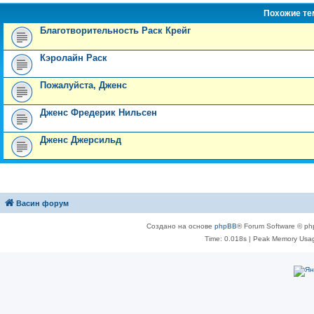
Похожие т
Благотворительность Раск Крейг
Кэролайн Раск
Пожалуйста, Дженс
Дженс Фредерик Нильсен
Дженс Джерсильд
Васин форум
Создано на основе
phpBB
® Forum Software © ph
Time: 0.018s
| Peak Memory Usag