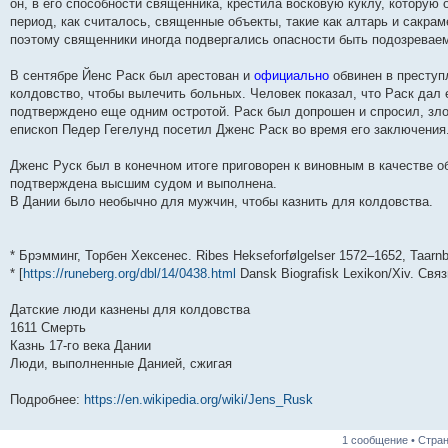
он, в его способности священника, крестила восковую куклу, которую 
и
д
с
н
о
л
н
е
о
период, как считалось, священные объекты, такие как алтарь и сакра
ю
н
л
е
б
е
и
м
о
е
е
м
щ
д
ю
у
б
поэтому священники иногда подвергались опасности быть подозрева
м
д
у
е
н
с
щ
у
н
с
н
е
о
е
В сентябре Йенс Раск был арестован и
официально
обвинен в преступл
с
е
о
и
м
о
н
о
м
о
ю
у
б
и
колдовство, чтобы вылечить больных. Человек показал, что Раск дал е
о
у
б
с
щ
ю
подтверждено еще одним остротой. Раск был допрошен и спросил, зл
б
с
щ
о
е
щ
о
е
о
н
епископ Педер Гегелунд посетил Дженс Раск во время его заключения
е
о
н
б
и
н
б
и
щ
ю
Дженс Руск был в конечном итоге приговорен к виновным в качестве о
и
щ
ю
е
ю
е
н
подтверждена высшим судом и выполнена.
н
и
В Дании было необычно для мужчин, чтобы казнить для колдовства.
и
ю
ю
* Брэмминг, Торбен Хексенес. Ribes Hekseforfølgelser 1572–1652, Taarnb
* [
https://runeberg.org/dbl/14/0438.html
Dansk Biografisk Lexikon/Xiv. Связ
Датские люди казнены для колдовства
1611 Смерть
Казнь 17-го века Дании
Люди, выполненные Данией, сжигая
Подробнее:
https://en.wikipedia.org/wiki/Jens_Rusk
1 сообщение • Стра