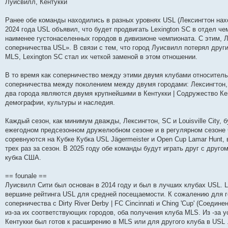
Луисвилл, Кентукки
и
д
с
н
о
л
н
е
о
ю
н
л
е
б
е
и
м
о
е
е
м
щ
д
ю
у
б
Ранее обе команды находились в разных уровнях USL (Лексингтон нах
м
д
у
е
н
с
щ
2024 года USL объявил, что будет продвигать Lexington SC в отдел ч
у
н
с
н
е
о
е
наименее густонаселенных городов в дивизионе чемпионата. С этим, Ле
с
е
о
и
м
о
н
о
м
о
ю
у
б
и
соперничества USL». В связи с тем, что город Луисвилл потерял други
о
у
б
с
щ
ю
MLS, Lexington SC стал их четкой заменой в этом отношении.
б
с
щ
о
е
щ
о
е
о
н
е
о
н
б
и
В то время как соперничество между этими двумя клубами относитель
н
б
и
щ
ю
соперничества между поколением между двумя городами: Лексингтон, К
и
щ
ю
е
ю
е
н
два города являются двумя крупнейшими в Кентукки | Содружество Ке
н
и
демографии, культуры и наследия.
и
ю
ю
Каждый сезон, как минимум дважды, Лексингтон, SC и Louisville City, 
ежегодном предсезонном дружелюбном сезоне и в регулярном сезоне 
соревнуются на Кубке Кубка USL Jägermeister и Open Cup Lamar Hunt, 
трех раз за сезон. В 2025 году обе команды будут играть друг с друго
кубка США.
== founale ==
Луисвилл Сити был основан в 2014 году и был в лучших клубах USL. Lo
вершине рейтинга USL для средней посещаемости. К сожалению для г
соперничества с Dirty River Derby | FC Cincinnati и Ching 'Cup' (Соеди
из-за их соответствующих городов, оба получения клуба MLS. Из -за 
Кентукки был готов к расширению в MLS или для другого клуба в USL .