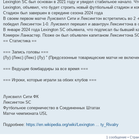
Lexington SC был основан в 2021 году и увидел стабильное начало. Что
Lexington, объявил, что будет строить новый футбольный стадион и к
Стадион был завершен в середине сезона 2024 года
В своем первом матче Луисвилл Сити и Лексингтон встретились во 2 
победил Лексингтон 1-0. Луисвилл перешел и авантрун Лексингтона в 
В январе 2024 года Lexington SC объявила, что подписал бы бывший 
Кэмерон Ланкастер. Позже он был объявлен капитаном Лексингтона S
== Статистика ==
=== Запись головы ===
(Лу) (Лекс) (Лекс) (Лу) '' (Предсезонные товарищеские матчи не включе
=== Ведущие бомбардиры за все время ===
=== Игроки, которые играли за обоих клубов ===
Луисвилл Сити ФК
Лексингтон SC
Футбольное соперничество в Соединенных Штатах
Матчи чемпионата USL
Подробнее:
https://en.wikipedia.org/wiki/Lexington ... ty_Rivalry
1 сообщение • Стра