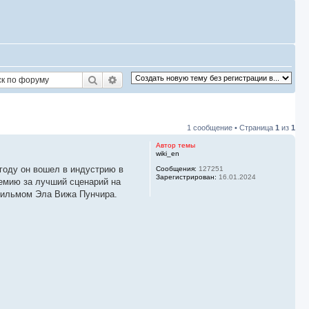
Поиск
Расширенный поиск
1 сообщение • Страница
1
из
1
Автор темы
wiki_en
году он вошел в индустрию в
Сообщения:
127251
Зарегистрирован:
16.01.2024
емию за лучший сценарий на
 фильмом Эла Вижа Пунчира.