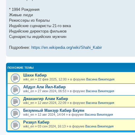
щ
с
к
л
е
л
п
е
* 1994 Рождения
н
е
о
д
и
д
с
н
Живые люди
ю
н
л
е
Режиссеры из Кералы
е
е
м
м
д
у
Индийские сценаристы 21-го века
у
н
с
Индийские директора фильмов
с
е
о
Сценаристы индийских мужчин
о
м
о
о
у
б
б
с
Подробнее:
https://en.wikipedia.org/wiki/Shahi_Kabir
щ
о
е
е
о
н
н
б
и
и
щ
ю
ю
е
ПОХОЖИЕ ТЕМЫ
н
и
Шахи Кабир
ю
wiki_en
»
22 фев 2025, 12:00
» в форуме
Васина Википедия
Абдул Али Йил-Кабир
wiki_en
»
27 июн 2024, 06:53
» в форуме
Васина Википедия
Джахангир Алам Кабир
wiki_en
»
12 июл 2024, 22:09
» в форуме
Васина Википедия
Безумный Манзур Кабир Бхуян
wiki_en
»
12 авг 2024, 14:04
» в форуме
Васина Википедия
Резаул Кабир
wiki_en
»
03 сен 2024, 16:13
» в форуме
Васина Википедия