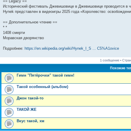
== Legacy ==
и
д
с
н
о
л
н
е
о
Исторический фестиваль Джевишовице в Джевишовице проводится в че
ю
н
л
е
б
е
и
м
о
е
е
м
щ
д
ю
у
б
Hynek представлен в видеоигры 2025 года «Королевство: освобождени
м
д
у
е
н
с
щ
у
н
с
н
е
о
е
== Дополнительное чтение ==
с
е
о
и
м
о
н
о
м
о
ю
у
б
и
* *
о
у
б
с
щ
ю
1408 смерти
б
с
щ
о
е
щ
о
е
о
н
Моравская дворянство
е
о
н
б
и
н
б
и
щ
ю
Подробнее:
https://en.wikipedia.org/wiki/Hynek_I_S ... C5%A1ovice
и
щ
ю
е
ю
е
н
н
и
и
ю
1 сообщение • Стра
ю
Похожие т
Гимн "Пятёрочки" такой гимн!
Такой особенный (альбом)
Джон такой-то
ТАКОЙ ЖЕ
Вкус такой, хм