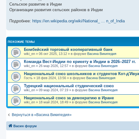
б
о
и
с
Сельское развитие в Индии
щ
с
к
л
е
л
п
е
Организации развития сельских районов в Индии
н
е
о
д
и
д
с
н
Подробнее:
https://en.wikipedia.org/wiki/National_ ... n_of_India
ю
н
л
е
е
е
м
м
д
у
у
н
с
с
е
о
о
м
о
ПОХОЖИЕ ТЕМЫ
о
у
б
б
с
Бомбейский торговый кооперативный банк
щ
о
е
wiki_en
»
06 окт 2025, 13:12
» в форуме
Васина Википедия
е
о
н
н
б
и
Команда Вест-Индии по крикету в Индии в 2026–2027 гг.
и
щ
ю
wiki_en
»
26 мар 2026, 12:57
» в форуме
Васина Википедия
ю
е
н
Национальный союз школьников и студентов Кот-д'Иву
и
Гость
»
18 фев 2024, 13:56
» в форуме
Васина Википедия
ю
Турецкий национальный студенческий союз
wiki_en
»
09 мар 2024, 07:19
» в форуме
Васина Википедия
Национальный союз за демократию в Иране
wiki_en
»
18 май 2024, 18:49
» в форуме
Васина Википедия
Вернуться в «Васина Википедия»
Васин форум