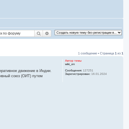
Поиск
Расширенный поиск
1 сообщение • Страница
1
из
1
Автор темы
wiki_en
еративное движение в Индии.
Сообщения:
127251
Зарегистрирован:
16.01.2024
ивный союз (ОИТ) путем