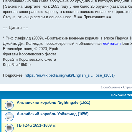
Первоначально она была вооружена 22 орудиями, в которую входили 1
н
е
о
д
о
с
е
н
с
| Sakers на Квартале, но к 1653 году у нее было 26 орудий (казалось 
и
д
с
н
о
л
н
е
о
ю
н
л
е
б
е
и
м
о
провела свою раннюю карьеру в канале в поисках испанских фрегатов.
е
е
м
щ
д
ю
у
б
Стоунз, от конца земли и основанного. В == Примечания ==
м
д
у
е
н
с
щ
у
н
с
н
е
о
е
с
е
о
и
м
о
н
== Цитаты ==
о
м
о
ю
у
б
и
о
у
б
с
щ
ю
б
с
щ
о
е
* Риф Уинфилд (2009), «Британские военные корабли в эпохе Паруса 1
щ
о
е
о
н
Джеймс Дж. Колледж, пересмотренный и обновленная
лейтенант
Бен У
е
о
н
б
и
Великобритания, © 2020, Epub
н
б
и
щ
ю
и
щ
ю
е
Фрегаты Королевского флота
ю
е
н
Корабли Королевского флота
н
и
Корабли 1650 -х
и
ю
ю
Подробнее:
https://en.wikipedia.org/wiki/English_s ... ose_(1651)
1 сообщение • Стра
Похожие т
Английский корабль Nightingale (1651)
Английский корабль Уэйкфилд (1656)
ГБ FZ4ü 1651–1659 гг.