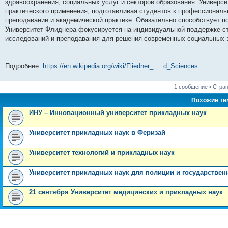
н
е
о
д
о
с
е
н
с
здравоохранения, социальных услуг и секторов образования. Универси
и
д
с
н
о
л
н
е
о
практического применения, подготавливая студентов к профессиональ
ю
н
л
е
б
е
и
м
о
преподавании и академической практике. Обязательно способствует 
е
е
м
щ
д
ю
у
б
м
д
у
е
н
с
щ
Университет Флиднера фокусируется на индивидуальной поддержке ст
у
н
с
н
е
о
е
исследований и преподавания для решения современных социальных 
с
е
о
и
м
о
н
о
м
о
ю
у
б
и
о
у
б
с
щ
ю
б
с
щ
о
е
Подробнее:
https://en.wikipedia.org/wiki/Fliedner_ ... d_Sciences
щ
о
е
о
н
е
о
н
б
и
н
б
и
щ
ю
и
щ
ю
е
1 сообщение • Стра
ю
е
н
н
и
Похожие т
и
ю
ИНУ – Инновационный университет прикладных наук
ю
Университет прикладных наук в Феризай
Университет технологий и прикладных наук
Университет прикладных наук для полиции и государствен
21 сентября Университет медицинских и прикладных наук