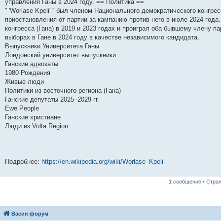
управления Ганы в 2024 году. == Политика ==
н
е
о
д
о
с
е
н
с
'' 'Worlase Kpeli' '' был членом Национального демократического конгрес
и
д
с
н
о
л
н
е
о
ю
н
л
е
б
е
и
м
о
приостановления от партии за кампанию против него в июле 2024 год
е
е
м
щ
д
ю
у
б
конгресса (Гана) в 2019 и 2023 годах и проиграл оба бывшему члену 
м
д
у
е
н
с
щ
выборах в Гане в 2024 году в качестве независимого кандидата.
у
н
с
н
е
о
е
с
е
о
и
м
о
н
Выпускники Университета Ганы
о
м
о
ю
у
б
и
Лондонский университет выпускники
о
у
б
с
щ
ю
б
с
щ
о
е
Ганские адвокаты
щ
о
е
о
н
1980 Рождения
е
о
н
б
и
Живые люди
н
б
и
щ
ю
и
щ
ю
е
Политики из восточного региона (Гана)
ю
е
н
Ганские депутаты 2025–2029 гг.
н
и
Ewe People
и
ю
ю
Ганские христиане
Люди из Volta Region
Подробнее:
https://en.wikipedia.org/wiki/Worlase_Kpeli
1 сообщение • Стра
Васин форум