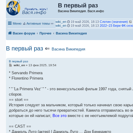
В первый раз
Васина Википедия. Вася.инфо
wiki_en
19 май 2026, 18:13
Слотин (значения)
Меню
⛳
Активные темы
⤇
wiki_en
19 май 2026, 18:13
2022–23 Бери ФК сез
wiki_en
19 май 2026, 18:10
Васин форум
Прочее
Чемпионат мира по водным видам спорта среди му
Васина Википедия
водному поло
П
е
wiki_en
19 май 2026, 18:10
2026 Кошице Опен
В первый раз
⇐
р
Васина Википедия
wiki_en
19 май 2026, 18:10
Церковь Святой Мари
е
wiki_en
19 май 2026, 18:09
Pegasus V/Andromeda
й
wiki_en
19 май 2026, 18:08
Группа Святого Себа
т
wiki_en
19 май 2026, 18:06
Оставь им цветок
В первый раз
и
wiki_en
19 май 2026, 18:06
Филип Дж. Фэллон мл
С
wiki_en
»
13 фев 2025, 19:54
к
wiki_en
19 май 2026, 18:05
Центурион Челлендже
о
п
wiki_en
19 май 2026, 18:04
2026 Centurion Challe
о
* Servando Primera
о
б
wiki_en
19 май 2026, 18:01
Центурион Челлендже
* Florentino Primera
щ
с
т
wiki_en
19 май 2026, 17:59
Мридул Кумар Дутта
е
л
П
wiki_en
19 май 2026, 17:59
Галерея Миллера
н
е
П
е
к
wiki_en
19 май 2026, 17:54
Логан Хьюстон
'' '' 'La Primera Vez' '' '' - это венесуэльский фильм 1997 года, 
и
д
е
р
wiki_de
19 май 2026, 17:53
Гонка Ле Кастелле на
е
сборов.
н
р
е
wiki_en
19 май 2026, 17:53
Мэриен Дж. Фабер
е
е
П
й
Гость_856
03 июл 2026, 20:56
Сергей Трейл
== stort ==
м
й
е
т
Vasya
19 май 2026, 18:43
Замороженная скумбри
История следует за мальчиком, который только начинал свою карьер
у
т
р
и
wiki_en
19 май 2026, 18:15
Открытый чемпионат 
добраться до него тысячи превратностей. Камила отправилась во в
с
П
и
е
к
о
е
к
й
п
которые он ей написал;
Все это
вместе с ее неотъемлемой подругой
о
р
п
т
о
б
е
о
и
с
щ
й
с
к
л
== CAST ==
е
т
л
п
е
* Даниэль Луго (актер) | Даниэль Луго ... Дон Бенедикто