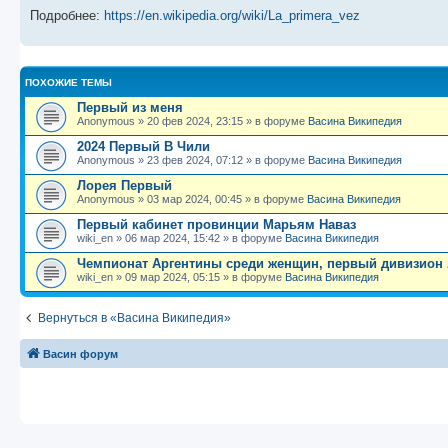
Подробнее:
https://en.wikipedia.org/wiki/La_primera_vez
ПОХОЖИЕ ТЕМЫ
Первый из меня
Anonymous
»
20 фев 2024, 23:15
» в форуме
Васина Википедия
2024 Первый B Чили
Anonymous
»
23 фев 2024, 07:12
» в форуме
Васина Википедия
Лорея Первый
Anonymous
»
03 мар 2024, 00:45
» в форуме
Васина Википедия
Первый кабинет провинции Марьям Наваз
wiki_en
»
06 мар 2024, 15:42
» в форуме
Васина Википедия
Чемпионат Аргентины среди женщин, первый дивизион А,
wiki_en
»
09 мар 2024, 05:15
» в форуме
Васина Википедия
Вернуться в «Васина Википедия»
Васин форум