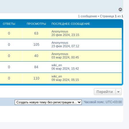
В
е
1 сообщение • Страница
1
из
1
р
н
ОТВЕТЫ
ПРОСМОТРЫ
ПОСЛЕДНЕЕ СООБЩЕНИЕ
у
т
П
Anonymous
О
П
0
63
ь
о
20 фев 2024, 23:15
с
с
т
р
я
л
П
Anonymous
О
П
0
105
е
к
о
23 фев 2024, 07:12
в
о
д
с
н
т
р
н
л
а
П
Anonymous
е
О
с
П
е
0
40
е
о
03 мар 2024, 00:45
ч
е
в
о
д
с
а
с
т
т
м
р
н
л
П
wiki_en
л
о
е
О
П
с
е
0
84
е
о
06 мар 2024, 15:42
о
у
е
ы
в
о
о
д
с
б
с
т
т
р
м
н
л
щ
П
wiki_en
о
е
О
т
с
П
е
0
110
е
е
о
09 мар 2024, 05:15
о
е
ы
в
о
о
д
н
с
б
с
т
т
р
м
р
н
и
л
щ
о
е
с
т
е
е
е
е
Перейти
о
е
ы
в
ы
о
о
д
н
б
с
т
м
р
н
и
щ
о
е
т
с
е
е
е
Часовой пояс:
UTC+03:00
о
е
ы
о
ы
н
б
с
т
р
м
и
щ
о
т
е
е
о
ы
ы
о
н
б
р
и
щ
т
е
е
ы
н