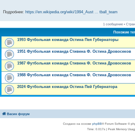
н
е
о
д
о
с
е
н
с
и
д
с
н
о
л
н
е
о
ю
н
л
е
б
е
и
м
о
Подробнее:
https://en.wikipedia.org/wiki/1994_Aust ... tball_team
е
е
м
щ
д
ю
у
б
м
д
у
е
н
с
щ
у
н
с
н
е
о
е
1 сообщение • Стра
с
е
о
и
м
о
н
о
м
о
ю
у
б
и
Похожие т
о
у
б
с
щ
ю
б
с
щ
о
е
1993 Футбольная команда Остина Пея Губернаторы
щ
о
е
о
н
е
о
н
б
и
н
б
и
щ
ю
1951 Футбольная команда Стивена Ф. Остина Дровосеков
и
щ
ю
е
ю
е
н
н
и
1987 Футбольная команда Стивена Ф. Остина Дровосеков
и
ю
ю
1988 Футбольная команда Стивена Ф. Остина Дровосеков
2024 Футбольная команда Остина Пей Губернатора
Васин форум
Создано на основе
phpBB
® Forum Software © ph
Time: 0.017s
| Peak Memory Usage