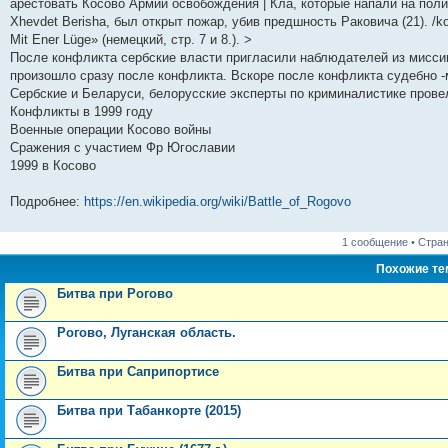
арестовать Косово Армии освобождения | Кла, которые напали на пол
и
д
с
н
о
л
н
е
о
Xhevdet Berisha, был открыт пожар, убив предшность Раковича (21). /k
ю
н
л
е
б
е
и
м
о
е
е
м
щ
д
ю
у
б
Mit Ener Lüge» (немецкий, стр. 7 и 8.). >
м
д
у
е
н
с
щ
После конфликта сербские власти пригласили наблюдателей из мисси
у
н
с
н
е
о
е
произошло сразу после конфликта. Вскоре после конфликта судебно -м
с
е
о
и
м
о
н
о
м
о
ю
у
б
и
Сербские и Беларуси, белорусские эксперты по криминалистике прове
о
у
б
с
щ
ю
Конфликты в 1999 году
б
с
щ
о
е
щ
о
е
о
н
Военные операции Косово войны
е
о
н
б
и
Сражения с участием Фр Югославии
н
б
и
щ
ю
1999 в Косово
и
щ
ю
е
ю
е
н
н
и
Подробнее:
https://en.wikipedia.org/wiki/Battle_of_Rogovo
и
ю
ю
1 сообщение • Стра
Похожие т
Битва при Рогово
Рогово, Луганская область.
Битва при Саприпортисе
Битва при Табанкорте (2015)