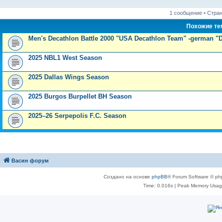
и
д
с
н
о
л
н
е
о
ю
н
л
е
б
е
и
м
о
1 сообщение • Стра
е
е
м
щ
д
ю
у
б
м
д
у
е
н
с
щ
Похожие т
у
н
с
н
е
о
е
с
е
о
и
м
о
н
Men's Decathlon Battle 2000 "USA Decathlon Team" -german "
о
м
о
ю
у
б
и
о
у
б
с
щ
ю
б
с
щ
о
е
2025 NBL1 West Season
щ
о
е
о
н
е
о
н
б
и
н
б
и
щ
ю
2025 Dallas Wings Season
и
щ
ю
е
ю
е
н
н
и
2025 Burgos Burpellet BH Season
и
ю
ю
2025–26 Serpepolis F.C. Season
Васин форум
Создано на основе
phpBB
® Forum Software © ph
Time: 0.016s
| Peak Memory Usage