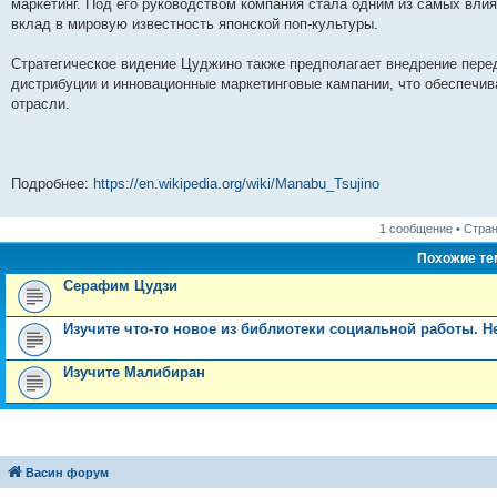
маркетинг. Под его руководством компания стала одним из самых вли
и
д
с
н
о
л
н
е
о
вклад в мировую известность японской поп-культуры.
ю
н
л
е
б
е
и
м
о
е
е
м
щ
д
ю
у
б
м
д
у
е
н
с
щ
Стратегическое видение Цуджино также предполагает внедрение пер
у
н
с
н
е
о
е
дистрибуции и инновационные маркетинговые кампании, что обеспечив
с
е
о
и
м
о
н
о
м
о
ю
у
б
и
отрасли.
о
у
б
с
щ
ю
б
с
щ
о
е
щ
о
е
о
н
е
о
н
б
и
н
б
и
щ
ю
Подробнее:
https://en.wikipedia.org/wiki/Manabu_Tsujino
и
щ
ю
е
ю
е
н
н
и
и
ю
1 сообщение • Стра
ю
Похожие т
Серафим Цудзи
Изучите что-то новое из библиотеки социальной работы. Н
Изучите Малибиран
Васин форум