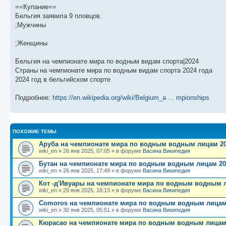
б
о
и
с
==Купание==
щ
с
к
л
е
л
п
е
Бельгия заявила 9 пловцов.
н
е
о
д
;Мужчины
и
д
с
н
ю
н
л
е
е
е
м
;Женщины
м
д
у
у
н
с
с
е
о
Бельгия на чемпионате мира по водным видам спорта|2024
о
м
о
Страны на чемпионате мира по водным видам спорта 2024 года
о
у
б
2024 год в бельгийском спорте
б
с
щ
о
е
е
о
н
Подробнее:
https://en.wikipedia.org/wiki/Belgium_a ... mpionships
н
б
и
и
щ
ю
ю
е
н
и
ПОХОЖИЕ ТЕМЫ
ю
Аруба на чемпионате мира по водным водным лицам 20
wiki_en
»
26 янв 2025, 07:05
» в форуме
Васина Википедия
Бутан на чемпионате мира по водным водным лицам 20
wiki_en
»
26 янв 2025, 17:49
» в форуме
Васина Википедия
Кот -д'Ивуары на чемпионате мира по водным водным л
wiki_en
»
29 янв 2025, 18:13
» в форуме
Васина Википедия
Comoros на чемпионате мира по водным водным лицам 
wiki_en
»
30 янв 2025, 05:51
» в форуме
Васина Википедия
Кюрасао на чемпионате мира по водным водным лицам 