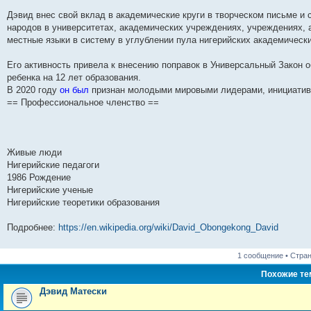
н
е
о
д
о
с
е
н
с
Дэвид внес свой вклад в академические круги в творческом письме и 
и
д
с
н
о
л
н
е
о
ю
н
л
е
б
е
и
м
о
народов в университетах, академических учреждениях, учреждениях, 
е
е
м
щ
д
ю
у
б
местные языки в систему в углублении пула нигерийских академическ
м
д
у
е
н
с
щ
у
н
с
н
е
о
е
с
е
о
и
м
о
н
Его активность привела к внесению поправок в Универсальный Закон о
о
м
о
ю
у
б
и
ребенка на 12 лет образования.
о
у
б
с
щ
ю
б
с
щ
о
е
В 2020 году
он был
признан молодыми мировыми лидерами, инициатив
щ
о
е
о
н
== Профессиональное членство ==
е
о
н
б
и
н
б
и
щ
ю
и
щ
ю
е
ю
е
н
н
и
Живые люди
и
ю
ю
Нигерийские педагоги
1986 Рождение
Нигерийские ученые
Нигерийские теоретики образования
Подробнее:
https://en.wikipedia.org/wiki/David_Obongekong_David
1 сообщение • Стра
Похожие т
Дэвид Матески