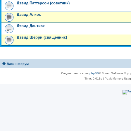
Дэвид Паттерсон (советник)
Дэвид Алкос
Дэвид Дантиак
Дэвид Шерри (священник)
Васин форум
Создано на основе
phpBB
® Forum Software © ph
Time: 0.013s
| Peak Memory Usage