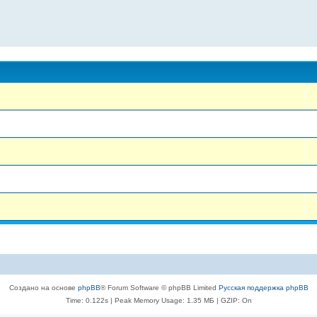
Создано на основе
phpBB
® Forum Software © phpBB Limited
Русская поддержка phpBB
Time: 0.122s
| Peak Memory Usage: 1.35 МБ | GZIP: On