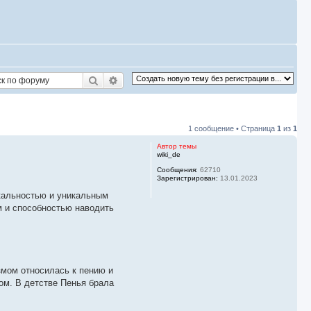
Поиск
Расширенный поиск
1 сообщение • Страница
1
из
1
Автор темы
wiki_de
Сообщения:
62710
Зарегистрирован:
13.01.2023
ыкальностью и уникальным
м и способностью наводить
змом относилась к пению и
ом. В детстве Пенья брала