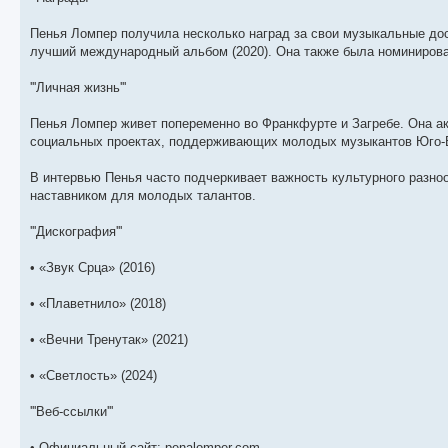
Пенья Ломпер получила несколько наград за свои музыкальные дос
лучший международный альбом (2020). Она также была номинирован
'''Личная жизнь'''
Пенья Ломпер живет попеременно во Франкфурте и Загребе. Она ак
социальных проектах, поддерживающих молодых музыкантов Юго-
В интервью Пенья часто подчеркивает важность культурного разно
наставником для молодых талантов.
'''Дискография'''
• «Звук Срца» (2016)
• «Плаветнило» (2018)
• «Вечни Тренутак» (2021)
• «Светлость» (2024)
'''Веб-ссылки'''
• Официальный сайт: penalomper.com