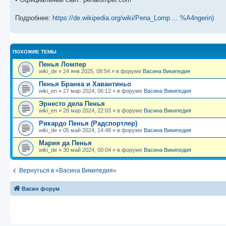
Подробнее:
https://de.wikipedia.org/wiki/Pena_Lomp ... %A4ngerin)
ПОХОЖИЕ ТЕМЫ
Пенья Ломпер
wiki_de
»
24 янв 2025, 08:54
» в форуме
Васина Википедия
Пенья Бранка и Хавантиньо
wiki_en
»
27 мар 2024, 06:12
» в форуме
Васина Википедия
Эрнесто дела Пенья
wiki_en
»
28 мар 2024, 22:03
» в форуме
Васина Википедия
Рикардо Пенья (Радспортлер)
wiki_de
»
05 май 2024, 14:48
» в форуме
Васина Википедия
Мария да Пенья
wiki_de
»
30 май 2024, 00:04
» в форуме
Васина Википедия
Вернуться в «Васина Википедия»
Васин форум