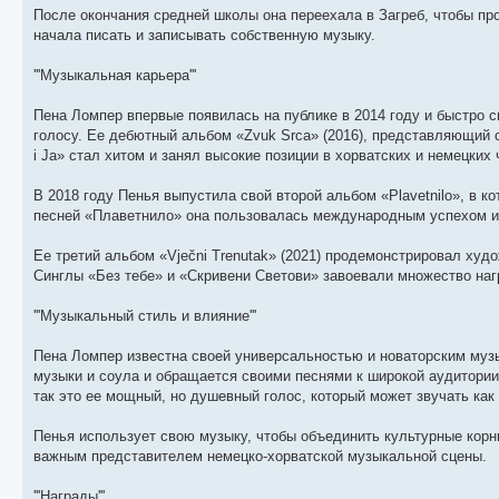
щ
с
к
л
После окончания средней школы она переехала в Загреб, чтобы пр
е
л
п
е
н
е
о
д
начала писать и записывать собственную музыку.
и
д
с
н
ю
н
л
е
'''Музыкальная карьера'''
е
е
м
м
д
у
у
н
с
Пена Ломпер впервые появилась на публике в 2014 году и быстро 
с
е
о
о
м
о
голосу. Ее дебютный альбом «Zvuk Srca» (2016), представляющий 
о
у
б
i Ja» стал хитом и занял высокие позиции в хорватских и немецких 
б
с
щ
о
е
е
о
н
В 2018 году Пенья выпустила свой второй альбом «Plavetnilo», в 
н
б
и
песней «Плаветнило» она пользовалась международным успехом и 
и
щ
ю
ю
е
н
Ее третий альбом «Vječni Trenutak» (2021) продемонстрировал ху
и
Синглы «Без тебе» и «Скривени Светови» завоевали множество на
ю
'''Музыкальный стиль и влияние'''
Пена Ломпер известна своей универсальностью и новаторским му
музыки и соула и обращается своими песнями к широкой аудитории
так это ее мощный, но душевный голос, который может звучать как
Пенья использует свою музыку, чтобы объединить культурные корн
важным представителем немецко-хорватской музыкальной сцены.
'''Награды'''