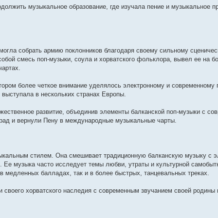
у
п
б
е
м
ю
о
о
д
с
о
н
е
и
одолжить музыкальное образование, где изучала пение и музыкальное п
с
о
щ
д
у
о
с
н
о
б
е
м
к
о
с
е
н
с
б
л
е
о
щ
м
у
п
о
л
н
е
о
щ
е
м
б
е
у
с
о
б
е
и
м
о
е
д
у
щ
н
с
о
с
щ
д
ю
у
б
н
н
с
е
и
о
о
л
е
н
с
щ
и
е
о
н
ю
о
б
е
н
е
о
е
ю
м
о
и
б
щ
д
смогла собрать армию поклонников благодаря своему сильному сценичес
и
м
о
н
у
б
ю
щ
е
н
ю
у
б
и
с
щ
е
н
е
собой смесь поп-музыки, соула и хорватского фольклора, вывел ее на б
с
щ
ю
о
е
н
и
м
чартах.
щ
о
е
о
н
и
ю
у
о
н
б
и
ю
с
б
и
щ
ю
о
котором более четкое внимание уделялось электронному и современному 
щ
ю
е
о
выступала в нескольких странах Европы.
е
н
б
н
и
щ
и
ю
е
дожественное развитие, объединив элементы балканской поп-музыки с со
ю
н
град и вернули Пену в международные музыкальные чарты.
и
ю
зыкальным стилем. Она смешивает традиционную балканскую музыку с э
. Ее музыка часто исследует темы любви, утраты и культурной самобытн
 в медленных балладах, так и в более быстрых, танцевальных треках.
и своего хорватского наследия с современным звучанием своей родины 