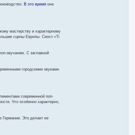
роизводство.
В это время
она
кому мастерству и характерному
ольшие сцены Европы. Сингл «Ti
поп-звучанию. С заглавной
временными городскими звуками.
лементами современной поп-
ости. Что особенно характерно,
в Германии. Это делает ее