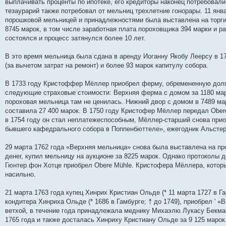
выплачивать проценты по ипотеке, его кредиторы наконец потребовали
и
д
с
н
о
л
н
е
о
тезаурарий также потребовал от мельниц трехлетние гонорары. 11 янв
ю
н
л
е
б
е
и
м
о
е
е
м
щ
д
ю
у
б
порошковой мельницей и принадлежностями была выставлена ​​на торги
м
д
у
е
н
с
щ
8745 марок, в том числе заработная плата пороховщика 394 марки и р
у
н
с
н
е
о
е
состоялся и процесс затянулся более 10 лет.
с
е
о
и
м
о
н
о
м
о
ю
у
б
и
о
у
б
с
щ
ю
В это время мельница была сдана в аренду Иоганну Якобу Леерсу в 1
б
с
щ
о
е
щ
о
е
о
н
(за вычетом затрат на ремонт) и более 93 марок капитулу собора.
е
о
н
б
и
н
б
и
щ
ю
В 1733 году Кристоффер Мёллер приобрел ферму, обремененную долга
и
щ
ю
е
ю
е
н
следующие страховые стоимости: Верхняя ферма с домом за 1180 мар
н
и
пороховая мельница там не ценилась. Нижний двор с домом в 7489 ма
и
ю
составила 27 400 марок. В 1750 году Кристофер Мёллер передал Obe
ю
в 1754 году он стал неплатежеспособным, Мёллер-старший снова прио
бывшего кафедрального собора в Поппенбюттеле», ежегодник Альстерск
29 марта 1762 года «Верхняя мельница» снова была выставлена ​​на п
денег, купил мельницу на аукционе за 8225 марок. Однако протоколы д
Гюнтер фон Хотце приобрел Obere Mühle. Кристофера Мёллера, котор
насильно.
21 марта 1763 года купец Хинрих Кристиан Ольде (* 11 марта 1727 в Г
кондитера Хинриха Ольде (* 1686 в Гамбурге; † до 1749), приобрел '
ветхой, в течение года принадлежала меднику Михаэлю Лукасу Бекман
1765 года и также досталась Хинриху Кристиану Ольде за 9 125 маро