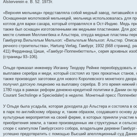
Alsterverein e. В. 52. 1973т.
«Верхняя мельница» представляла собой медный завод, питавшийся от
Оснащенная молотковой мельницей, мельница использовалась для пр
котлов для варки сахара, который отправлялся в Ост-Индию. Медь п
также был оснащен изготовленными им медными пластинами. Для дост
месте слияния Меллингбека и Альстера, откуда медные пластины пере
Гамбургер.Вильгельм Мельхоп: «Вильгельм Мельхоп: Альстер. Описано
речного строительства», Hartung Verlag, Гамбург, 1932 (668 страниц), 
411).Фердинанд Цише, «Гамбург-Поппенбюттель», серия архивных изобр
(страницы 93–106).
Ольде приказал инженеру Иоганну Теодору Рейнке переоборудовать и 
выплавке серебра и меди, который состоял из трех прокатных станов, 
также производил заготовки для нового Королевского монетного двора 
получил датскую лицензию на выплавку серебра. В это время нижни
1780 года в рамках реформ денежно-кредитной политики в Дании он прои
Courant Sechslinge и Speciedaler) в неделю. Монетный пресс Поппенбю
У Ольде была усадьба, которая доходила до Альстера и состояла в о
в парк по английскому образцу и, таким образом, создавшего основу 
культурные мероприятия на своей ферме, в которых приняли участие 
приобретения земли, а также произведенных им структурных и сельс
споре с капитулом Гамбургского собора, владельцем деревни Гамбург
успешно предотвратить с помощью Высший апелляционный суд Дании 