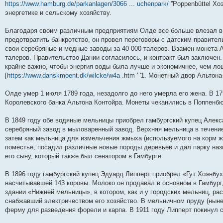
https://www.hamburg.de/parkanlagen/3066 ... uchenpark/
''Poppenbüttel Х
энергетике и сельскому хозяйству.
Благодаря своим различным предприятиям Олде все больше влезал в 
предотвратить банкротство, он провел переговоры с датским правите
свои серебряные и медные заводы за 40 000 талеров. Взамен монета 
талеров. Правительство Дании согласилось, и контракт был заключен
крайне важно, чтобы энергия воды была лучше и экономичнее, чем ло
[
https://www.danskmoent.dk/wilcke/w4a
.htm ' '1. Монетный двор Альтона
Олде умер 1 июля 1789 года, незадолго до него умерла его жена. В 
Королевского банка Альтона Контойра. Монеты чеканились в Поппенбю
В 1849 году обе водяные мельницы приобрел гамбургский купец Алекса
серебряный завод в мыловаренный завод. Верхняя мельница в течение
затем как мельница для измельчения жмыха (используемого на корм 
поместье, посадил различные новые породы деревьев и дал парку на
его сыну, который также был сенатором в Гамбурге.
В 1896 году гамбургский купец Эдуард Липперт приобрел «Гут Хоэнб
насчитывавшей 143 коровы. Молоко он продавал в основном в Гамбург
здании «Нижней мельницы», в котором, как и у городских мельниц, ра
снабжавший электричеством его хозяйство. В мельничном пруду (ны
ферму для разведения форели и карпа. В 1911 году Липперт покинул 