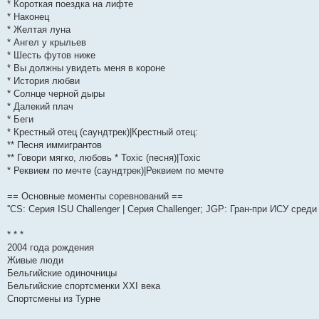
* Короткая поездка на лифте
* Наконец
* Желтая луна
* Ангел у крыльев
* Шесть футов ниже
* Вы должны увидеть меня в короне
* История любви
* Солнце черной дыры
* Далекий плач
* Беги
* Крестный отец (саундтрек)|Крестный отец:
** Песня иммигрантов
** Говори мягко, любовь * Toxic (песня)|Toxic
* Реквием по мечте (саундтрек)|Реквием по мечте
== Основные моменты соревнований ==
''CS: Серия ISU Challenger | Серия Challenger; JGP: Гран-при ИСУ среди
* * *
2004 года рождения
Живые люди
Бельгийские одиночницы
Бельгийские спортсменки XXI века
Спортсмены из Турне