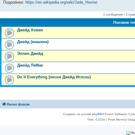
Подробнее:
https://en.wikipedia.org/wiki/Jade_Hovine
1 сообщение • Стра
Похожие т
Джейд Ховин
Джейд (машина)
Эллин Джейд
Джейд ЛеМак
Do It Everything (песня Джейд Иглсон)
Васин форум
Создано на основе
phpBB
® Forum Software © ph
Time: 0.023s
| Peak Memory Usage