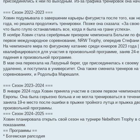
присоединялись к ней по выходным. Из-за графика тренировок она нач
н
е
о
д
о
с
е
н
с
и
д
с
н
о
л
н
е
о
ю
н
л
е
б
е
и
м
о
=== Сезон 2022–2023 ===
е
е
м
щ
д
ю
у
б
Ховин подумывала о завершении карьеры фигуриста после того, как 
м
д
у
е
н
с
щ
года, но решила продолжить тренировки. Позже она сказала: «За свою 
у
н
с
н
е
о
е
с
е
о
и
м
о
н
что было глупо останавливать все, когда я была на грани успеха».
о
м
о
ю
у
б
и
В ноябре Ховин стала серебряным призером чемпионата Бельгии по фи
о
у
б
с
щ
ю
б
с
щ
о
е
первое международное соревнование, NRW Trophy, опередив Стефани
щ
о
е
о
н
На чемпионате мира по фигурному катанию среди юниоров 2023 года |
е
о
н
б
и
квалифицировался для участия в произвольной программе, заняв 24-е
н
б
и
щ
ю
и
щ
ю
е
падения в произвольной программе.
ю
е
н
В мае она переехала на Лазурный берег, где присоединилась к своему
н
и
и
ю
удаленно, и поступила в университет. Она также сменила тренеров на
ю
соревнованиях, и Родольфа Марешаля.
=== Сезон 2023–2024 ===
В январе 2024 года Ховин приняла участие в своем первом чемпионат
Европы. Она была серьезно больна и не могла тренироваться в течен
заняла 19-е место после ошибки в прыжке тройного лутца и прыжка дв
произвольной программы.
=== Сезон 2024–2025 ===
Ховин планировала открыть свой сезон на турнире Nebelhorn Trophy в 
показаниям.
== Программы ==
* Богемская рапсодия