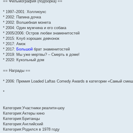
== Фильмография (подборка) ==
и
д
с
н
о
л
н
е
о
ю
н
л
е
б
е
и
м
о
е
е
м
щ
д
ю
у
б
* 1997–2001: Холлиоукс
м
д
у
е
н
с
щ
* 2002: Папина дочка
у
н
с
н
е
о
е
* 2002: Волшебная монета
с
е
о
и
м
о
н
о
м
о
ю
у
б
и
* 2004: Один мужчина и его собака
о
у
б
с
щ
ю
* 2005/2006: Остров любви знаменитостей
б
с
щ
о
е
щ
о
е
о
н
* 2015: Клуб хороших девчонок
е
о
н
б
и
* 2017: Амок
н
б
и
щ
ю
* 2017:
Большой
брат знаменитостей
и
щ
ю
е
ю
е
н
* 2019: Мы уже мертвы? – Смерть в доме!
н
и
* 2020: Кукольный дом
и
ю
ю
== Награды ==
* 2006: Премия Loaded Laftas Comedy Awards в категории «Самый сме
*
Категория:Участники реалити-шоу
Категория:Актеры кино
Категория:Британцы
Категория:Английский
Категория:Родился в 1978 году