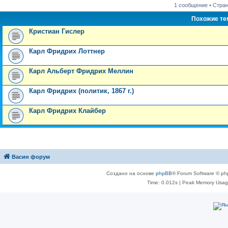
1 сообщение • Стра
Похожие т
Кристиан Гислер
Карл Фридрих Лоттнер
Карл Альберт Фридрих Меллин
Карл Фридрих (политик, 1867 г.)
Карл Фридрих Клайбер
Васин форум
Создано на основе
phpBB
® Forum Software © ph
Time: 0.012s
| Peak Memory Usage