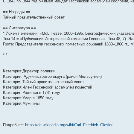
С 1842 по 1844 год он имел мандат Гессенской ассамблеи сословий, и
и
д
с
н
о
л
н
е
о
ю
н
л
е
б
е
и
м
о
е
е
м
щ
д
ю
у
б
== Награды ==
м
д
у
е
н
с
щ
Тайный правительственный совет
у
н
с
н
е
о
е
с
е
о
и
м
о
н
о
м
о
ю
у
б
и
== Литература ==
о
у
б
с
щ
ю
* Йохен Ленгеманн: «MdL Hesse. 1808–1996. Биографический указател
б
с
щ
о
е
щ
о
е
о
н
Том 14 = «Публикации Исторической комиссии Гессена». Том 48, 7). Элве
е
о
н
б
и
Гроте: Представители гессенских поместных собраний 1830–1866 гг., Ма
н
б
и
щ
ю
и
щ
ю
е
ю
е
н
* *
н
и
и
ю
ю
Категория:Директор полиции
Категория: Администратор округа (район Мельсунген)
Категория:Тайный правительственный совет
Категория:Член Гессенской ассамблеи поместий
Категория:Родился в 1781 году
Категория:Умер в 1850 году
Категория:Мужчины
Подробнее:
https://de.wikipedia.org/wiki/Carl_Friedrich_Giesler