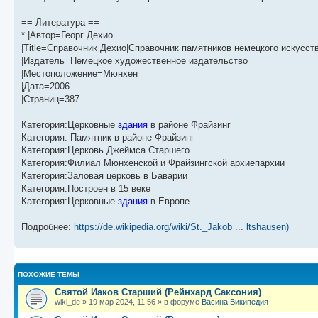
щ
с
к
л
е
л
п
е
н
е
о
д
== Литература ==
и
д
с
н
* |Автор=Георг Дехио
ю
н
л
е
|Title=Справочник Дехио|Справочник памятников немецкого искусст
е
е
м
м
д
у
|Издатель=Немецкое художественное издательство
у
н
с
|Местоположение=Мюнхен
с
е
о
о
м
о
|Дата=2006
о
у
б
|Страниц=387
б
с
щ
о
е
е
о
н
Категория:Церковные
здания
в районе Фрайзинг
н
б
и
Категория: Памятник в районе Фрайзинг
и
щ
ю
ю
е
Категория:Церковь Джеймса Старшего
н
Категория:Филиал Мюнхенской и Фрайзингской архиепархии
и
Категория:Заловая церковь в Баварии
ю
Категория:Построен в 15 веке
Категория:Церковные
здания
в Европе
Подробнее:
https://de.wikipedia.org/wiki/St._Jakob ... ltshausen)
ПОХОЖИЕ ТЕМЫ
Святой Иаков Старший (Рейнхард Саксония)
wiki_de
»
19 мар 2024, 11:56
» в форуме
Васина Википедия