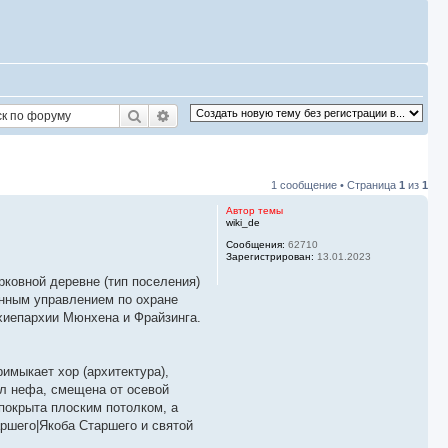
Поиск
Расширенный поиск
1 сообщение • Страница
1
из
1
Автор темы
wiki_de
Сообщения:
62710
Зарегистрирован:
13.01.2023
рковной деревне (тип поселения)
енным управлением по охране
рхиепархии Мюнхена и Фрайзинга.
римыкает хор (архитектура),
ол нефа, смещена от осевой
покрыта плоским потолком, а
аршего|Якоба Старшего и святой