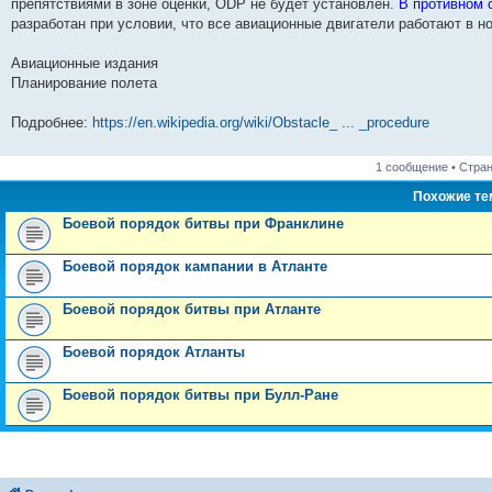
препятствиями в зоне оценки, ODP не будет установлен.
В противном 
и
д
с
н
о
л
н
е
о
разработан при условии, что все авиационные двигатели работают в 
ю
н
л
е
б
е
и
м
о
е
е
м
щ
д
ю
у
б
м
д
у
е
н
с
щ
Авиационные издания
у
н
с
н
е
о
е
Планирование полета
с
е
о
и
м
о
н
о
м
о
ю
у
б
и
о
у
б
с
щ
ю
Подробнее:
https://en.wikipedia.org/wiki/Obstacle_ ... _procedure
б
с
щ
о
е
щ
о
е
о
н
е
о
н
б
и
1 сообщение • Стра
н
б
и
щ
ю
и
щ
ю
е
Похожие т
ю
е
н
н
и
Боевой порядок битвы при Франклине
и
ю
ю
Боевой порядок кампании в Атланте
Боевой порядок битвы при Атланте
Боевой порядок Атланты
Боевой порядок битвы при Булл-Ране