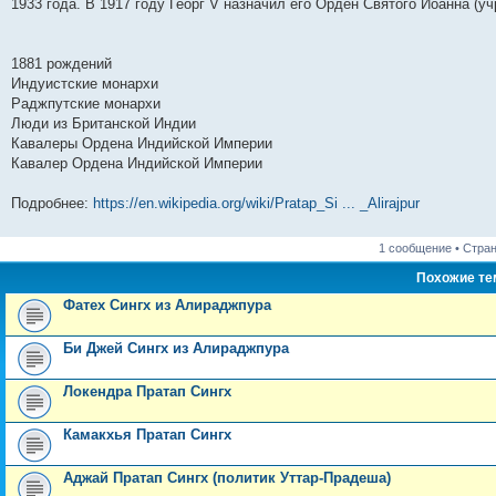
1933 года. В 1917 году Георг V назначил его Орден Святого Иоанна (уч
и
д
с
н
о
л
н
е
о
ю
н
л
е
б
е
и
м
о
е
е
м
щ
д
ю
у
б
м
д
у
е
н
с
щ
1881 рождений
у
н
с
н
е
о
е
Индуистские монархи
с
е
о
и
м
о
н
о
м
о
ю
у
б
и
Раджпутские монархи
о
у
б
с
щ
ю
Люди из Британской Индии
б
с
щ
о
е
щ
о
е
о
н
Кавалеры Ордена Индийской Империи
е
о
н
б
и
Кавалер Ордена Индийской Империи
н
б
и
щ
ю
и
щ
ю
е
ю
е
н
Подробнее:
https://en.wikipedia.org/wiki/Pratap_Si ... _Alirajpur
н
и
и
ю
ю
1 сообщение • Стра
Похожие т
Фатех Сингх из Алираджпура
Би Джей Сингх из Алираджпура
Локендра Пратап Сингх
Камакхья Пратап Сингх
Аджай Пратап Сингх (политик Уттар-Прадеша)