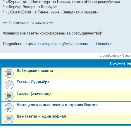
* «Журнал де л'Эн» в Бург-ан-Брессе, позже «Новая республика»
* «Шербур-Эклер», в Шербуре
* «L'Ouest-Éclair» в Ренне, ныне «Западная Франция»
== Примечания и ссылки ==
Французские газеты конфискованы за сотрудничество|*
Подробнее:
https://en.wikipedia.org/wiki/Journaux_ ... laboration
1 сообщение • Стра
Похожие т
Веймарские газеты
Газеты Суннмёре
Газеты (значения)
Немецкоязычные газеты в странах Балтии
Две газеты и один журнал