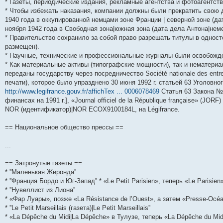
* Газеты, периодические издания, рекламные агентства и фотоагентств
н
е
о
д
о
с
е
н
с
* Чтобы избежать наказания, компании должны были прекратить свою д
и
д
с
н
о
л
н
е
о
ю
н
л
е
б
е
и
м
о
1940 года в оккупированной немцами зоне Франции | северной зоне (да
е
е
м
щ
д
ю
у
б
ноября 1942 года в Свободная зона|южная зона (дата дела Антона|неме
м
д
у
е
н
с
щ
* Правительство сохранило за собой право разрешать титулы в одност
у
н
с
н
е
о
е
с
е
о
и
м
о
н
размещен).
о
м
о
ю
у
б
и
* Научные, технические и профессиональные журналы были освобожде
о
у
б
с
щ
ю
б
с
щ
о
е
* Как материальные активы (типографские мощности), так и нематериа
щ
о
е
о
н
переданы государству через посредничество Société nationale des ent
е
о
н
б
и
печати), которое было упразднено 30 июня 1992 г. статьей 63 Уголовно
н
б
и
щ
ю
и
щ
ю
е
http://www.legifrance.gouv.fr/affichTex ... 0006078469
Статья 63 Закона №. 
ю
е
н
финансах на 1991 г.], «Journal officiel de la République française» (JORF)
н
и
NOR (идентификатор)|NOR ECOX9100184L, на Légifrance.
и
ю
ю
== Национальное общество прессы ==
...
== Затронутые газеты ==
* ''Маленькая Жиронда''
* ''Франция Бордо и Юг-Запад'' * «Le Petit Parisien», теперь «Le Parisien
* ''Нувеллист из Лиона''
* «Фар Луары», позже «La Résistance de l’Ouest», а затем «Presse-Océ
* ''Le Petit Marseillais (газета)|Le Petit Marseillais''
* «La Dépêche du Midi|La Dépêche» в Тулузе, теперь «La Dépêche du Mid