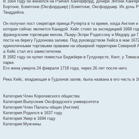
В 1664 году он женился на Рэйчел Хангерфорд, дочери Энтони Хангерф
н
е
о
д
о
с
е
н
с
Бортоне, Бэмптоне (Оксфордшир) | Бэмптоне, Оксфордшир. Их дочь Р
и
д
с
н
о
л
н
е
о
ю
н
л
е
б
е
и
м
о
Твиддейла.
е
е
м
щ
д
ю
у
б
м
д
у
е
н
с
щ
Он получил пост секретаря принца Руперта в то время, когда Англия 
у
н
с
н
е
о
е
с
е
о
и
м
о
н
которая сейчас является Канадой. Хейс стоял за экспедицией 1668 г
о
м
о
ю
у
б
и
французским торговцам мехом, Пьеру-Эспри Рэдиссону и Медару де Гр
о
у
б
с
щ
ю
б
с
щ
о
е
поста на берегу Гудзонова залива. Под руководством Хейса в мае 167
щ
о
е
о
н
единоличными торговыми правами на обширной территории Северной А
е
о
н
б
и
а Хейс стал его заместителем.
н
б
и
щ
ю
и
щ
ю
е
В 1682 году он купил поместье Беджбери в Гулдхерсте, Кент, у Томас
ю
е
н
парке.
н
и
Его жена умерла 24 февраля 1718 года, через 26 лет после него.
и
ю
ю
Река Хейс, впадающая в Гудзонов залив, была названа в его честь в 1
Категория:Член Королевского общества
Категория:Выпускник Оксфордского университета
Категория:Член Палаты общин (Англия)
Категория:Родился в 1637 году
Категория:Умер в 1694 году
Категория:Мужчины