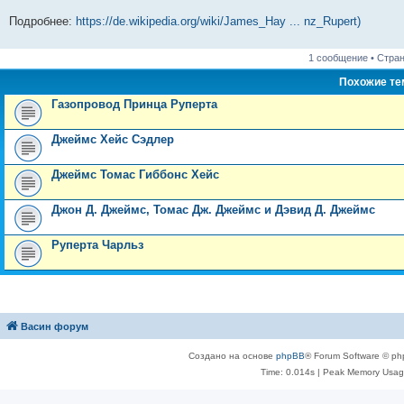
Подробнее:
https://de.wikipedia.org/wiki/James_Hay ... nz_Rupert)
1 сообщение • Стра
Похожие т
Газопровод Принца Руперта
Джеймс Хейс Сэдлер
Джеймс Томас Гиббонс Хейс
Джон Д. Джеймс, Томас Дж. Джеймс и Дэвид Д. Джеймс
Руперта Чарльз
Васин форум
Создано на основе
phpBB
® Forum Software © ph
Time: 0.014s
| Peak Memory Usage